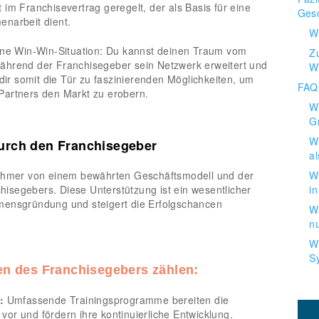
rt im Franchisevertrag geregelt, der als Basis für eine
Gesc
enarbeit dient.
W
eine Win-Win-Situation: Du kannst deinen Traum vom
Z
ährend der Franchisegeber sein Netzwerk erweitert und
Wi
 dir somit die Tür zu faszinierenden Möglichkeiten, um
FAQs
Partners den Markt zu erobern.
W
G
W
urch den Franchisegeber
a
nehmer von einem bewährten Geschäftsmodell und der
W
isegebers. Diese Unterstützung ist ein wesentlicher
i
mensgründung und steigert die Erfolgschancen
W
n
W
S
en des Franchisegebers zählen:
:
Umfassende Trainingsprogramme bereiten die
or und fördern ihre kontinuierliche Entwicklung.