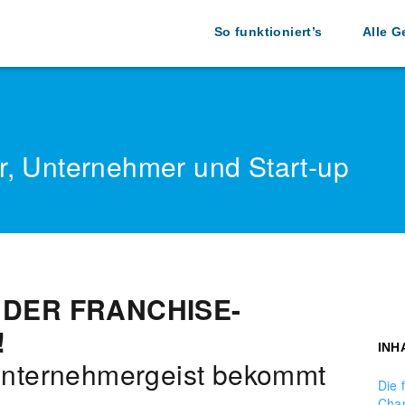
So funktioniert’s
Alle G
r, Unternehmer und Start-up
 DER FRANCHISE-
!
INH
n Unternehmergeist bekommt
Die 
Cha