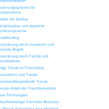
vestitionskosten
nzierungsoptionen für
nchisenehmer
redite von Banken
örderbanken und staatliche
örderprogramme
rowdlending
inanzierung durch Investoren und
usiness Angels
inanzierung durch Familie und
reundeskreis
tige Trends im Franchising
nnovationen und Trends
ranchenübergreifende Trends
emote-Arbeit der Franchisenehmer
eue Technologien
ukunftsträchtige Franchise-Branchen
t: Warum Franchising eine attraktive