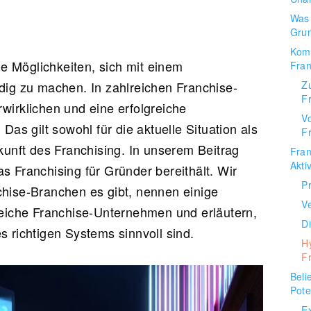
Was 
Grun
Komp
ige Möglichkeiten, sich mit einem
Fran
dig zu machen. In zahlreichen Franchise-
Z
F
wirklichen und eine erfolgreiche
V
Das gilt sowohl für die aktuelle Situation als
F
ukunft des Franchising. In unserem Beitrag
Fran
Aktiv
s Franchising für Gründer bereithält. Wir
P
chise-Branchen es gibt, nennen einige
Ve
reiche Franchise-Unternehmen und erläutern,
Di
s richtigen Systems sinnvoll sind.
H
F
Beli
Pote
E