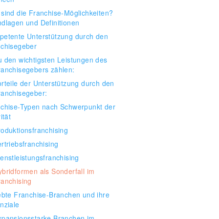
sind die Franchise-Möglichkeiten?
dlagen und Definitionen
etente Unterstützung durch den
chisegeber
u den wichtigsten Leistungen des
ranchisegebers zählen:
orteile der Unterstützung durch den
ranchisegeber:
chise-Typen nach Schwerpunkt der
ität
roduktionsfranchising
rtriebsfranchising
enstleistungsfranchising
ybridformen als Sonderfall im
ranchising
ebte Franchise-Branchen und ihre
nziale
xpansionsstarke Branchen im