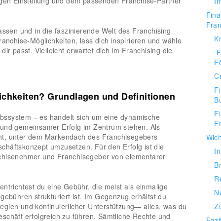
tigen Einstellung und dem passenden Franchise-Partner
In
Fina
Fra
assen und in die faszinierende Welt des Franchising
K
ranchise-Möglichkeiten, lass dich inspirieren und wähle
ir passt. Vielleicht erwartet dich im Franchising die
F
F
C
F
ichkeiten? Grundlagen und Definitionen
B
F
riebssystem – es handelt sich um eine dynamische
F
 und gemeinsamer Erfolg im Zentrum stehen. Als
ht, unter dem Markendach des Franchisegebers
Wich
chäftskonzept umzusetzen. Für den Erfolg ist die
I
nchisenehmer und Franchisegeber von elementarer
B
R
entrichtest du eine Gebühr, die meist als einmalige
N
gebühren strukturiert ist. Im Gegenzug erhältst du
gien und kontinuierlicher Unterstützung— alles, was du
Z
schäft erfolgreich zu führen. Sämtliche Rechte und
Fazi