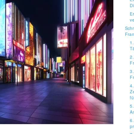
D
Er
v
Schr
Fran
1
Tä
2
F
3.
F
4.
Z
f
5.
A
6.
p