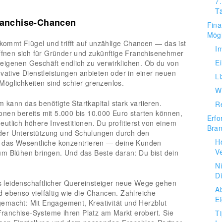
7
T
Franchise-Chancen
Fina
Mögl
ekommt Flügel und trifft auf unzählige Chancen — das ist
In
öffnen sich für Gründer und zukünftige Franchisenehmer
Ei
eigenen Geschäft endlich zu verwirklichen. Ob du von
vative Dienstleistungen anbieten oder in einer neuen
L
öglichkeiten sind schier grenzenlos.
W
kann das benötigte Startkapital stark variieren.
Re
nen bereits mit 5.000 bis 10.000 Euro starten können,
Erfo
utlich höhere Investitionen. Du profitierst von einem
Bra
der Unterstützung und Schulungen durch den
H
f das Wesentliche konzentrieren — deine Kunden
Ve
um Blühen bringen. Und das Beste daran: Du bist dein
Ni
Di
als leidenschaftlicher Quereinsteiger neue Wege gehen
A
 ebenso vielfältig wie die Chancen. Zahlreiche
E
emacht: Mit Engagement, Kreativität und Herzblut
 Franchise-Systeme ihren Platz am Markt erobert. Sie
T