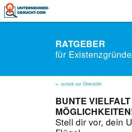
Skip
to
content
RATGEBER
für Existenzgründe
← zurück zur Übersicht
BUNTE VIELFALT
MÖGLICHKEITEN
Stell dir vor, dei