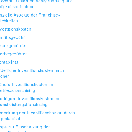
. Schritt: Unternehmensgründung und
ätigkeitsaufnahme
nzielle Aspekte der Franchise-
ichkeiten
vestitionskosten
ntrittsgebühr
izenzgebühren
erbegebühren
ntabilität
rderliche Investitionskosten nach
nchen
öhere Investitionskosten im
rtriebsfranchising
edrigere Investitionskosten im
enstleistungsfranchising
bdeckung der Investitionskosten durch
igenkapital
ipps zur Einschätzung der