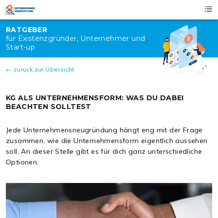
Skip
to
content
RATGEBER
für Existenzgründer, Unternehmer und
Start-up
← zurück zur Übersicht
KG ALS UNTERNEHMENSFORM: WAS DU DABEI
BEACHTEN SOLLTEST
Jede Unternehmensneugründung hängt eng mit der Frage
zusammen, wie die Unternehmensform eigentlich aussehen
soll. An dieser Stelle gibt es für dich ganz unterschiedliche
Optionen.