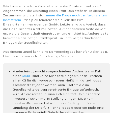
Wie kann eine solche Konstellation in der Praxis sinnvoll sein?
Angenommen, die Gründung eines Start-Ups steht an. In diesem
Zusammenhang stellt sich
immer die Frage nach der favorisierten
Rechtsform
. Prinzipiell tendieren viele Gründer zum
Einzelunternehmen oder der GmbH. Letztere hat als Vorteil, dass
die Gesellschafter nicht voll haften. Auf der anderen Seite dauert
es, bis die Gesellschaft eingetragen und errichtet ist. Andererseits
braucht es das nötige Startkapital – in Form vorgeschriebener
Einlagen der Gesellschafter.
Aus diesem Grund kann eine Kommanditgesellschaft nützlich sein.
Hieraus ergeben sich nämlich einige Vorteile.
Mindesteinlage nicht vorgeschrieben:
Anders als im Fall
einer
GmbH
sind keine Mindesteinlagen für das Errichten
einer KG für dich vorgeschrieben. Heißt im Klartext, dass
Kommanditist jeder werden kann – sofern die im
Gesellschaftervertrag vereinbarte Einlage aufgebracht
wird. An dieser Stelle kann sich ein Start-Up für spätere
Investoren schon mal in Stellung bringen. Mit einem
Leerlauf-Kommanditist wird diese Bedingung für die
Gründung der KG erfüllt – ohne, dass dieser am Ende eine
tragende Rolle spielt. Sobald Investoren das