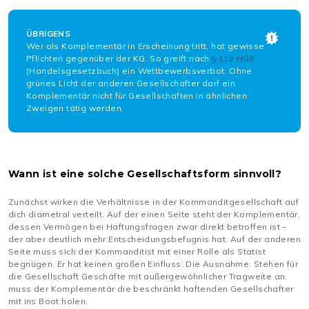
ÜBRIGENS
Wer als Komplementär in Erscheinung tritt, hat gewisse
Pflichten gegenüber der KG. So greift nach
§ 112 HGB
(Handelsgesetzbuch) ein Wettbewerbsverbot. Ohne
grünes Licht der anderen Gesellschafter darf ein
Komplementär nicht für Gesellschaften in ähnlichen
Zweigen tätig werden.
Wann ist eine solche Gesellschaftsform sinnvoll?
Zunächst wirken die Verhältnisse in der Kommanditgesellschaft auf
dich diametral verteilt. Auf der einen Seite steht der Komplementär,
dessen Vermögen bei Haftungsfragen zwar direkt betroffen ist –
der aber deutlich mehr Entscheidungsbefugnis hat. Auf der anderen
Seite muss sich der Kommanditist mit einer Rolle als Statist
begnügen. Er hat keinen großen Einfluss. Die Ausnahme: Stehen für
die Gesellschaft Geschäfte mit außergewöhnlicher Tragweite an,
muss der Komplementär die beschränkt haftenden Gesellschafter
mit ins Boot holen.