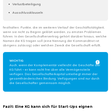
Verlustbeteiligung
Ausschlussklauseln
festhalten. Punkte, die im weiteren Verlauf der Geschäftstätigkeit,
wenn sie nicht zu Beginn geklärt werden, zu ernsten Problemen
führen. In den Gesellschaftervertrag gehört darüber hinaus, welche
Namen die KG tragen soll (eine Nennung der Kommanditist ist
übrigens zulässig) oder welchen Zweck die Gesellschaft erfüllt.
WICHTIG
Auch, wenn der Komplementär vielleicht die Geschäfte der
KG führt – er kann nicht frei über alle Vermögensteile
verfügen. Das Gesellschafterkapital unterliegt immer der
gesamthänderischen Bindung. Verfügungen sind nur durch
die Gesellschafter gemeinsam möglich.
Fazit: Eine KG kann sich für Start-Ups eignen