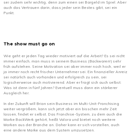
sei zudem sehr wichtig, denn zum einen sei Bargeld im Spiel. Aber
auch das Vertrauen darin, dass jeder sein Bestes gibt, sei ein
Punkt.
The show must go on
Wie geht er jeden Tag wieder motiviert auf die Arbeit? Es sei nicht
immer einfach, man muss in seinem Business (Backwaren!) sehr
früh aufstehen. Seine Motivation sei aber immer noch hoch, weil er
ja immer noch recht frischer Unternehmer sei. Ein finanzieller Anreiz
sei natürlich auch vorhanden und erfolgreich zu sein, sei
logischerweise auch motivierend. Aber er fragt sich auch selbst:
Was ist denn in fünf Jahren? Eventuell muss dann ein stärkerer
Ausgleich her.
In der Zukunft will Brian sein Business im Multi-Unit-Franchising
weiter vergrößern, kann sich jetzt aber ein bisschen mehr Zeit
lassen, findet er selbst. Das Franchise-System, zu dem auch die
Marke BackWerk gehört, heißt Valora und bietet noch weitere
Marken aus der Branche an. Daher kann er sich vorstellen, auch
eine andere Marke aus dem System umzusetzen.