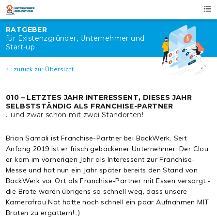
Skip
to
content
RATGEBER
für Existenzgründer, Unternehmer und
Start-up
← zurück zur Übersicht
010 – LETZTES JAHR INTERESSENT, DIESES JAHR
SELBSTSTÄNDIG ALS FRANCHISE-PARTNER
...und zwar schon mit zwei Standorten!
Brian Samali ist Franchise-Partner bei BackWerk. Seit
Anfang 2019 ist er frisch gebackener Unternehmer. Der Clou:
er kam im vorherigen Jahr als Interessent zur Franchise-
Messe und hat nun ein Jahr später bereits den Stand von
BackWerk vor Ort als Franchise-Partner mit Essen versorgt -
die Brote waren übrigens so schnell weg, dass unsere
Kamerafrau Not hatte noch schnell ein paar Aufnahmen MIT
Broten zu ergattern! :)