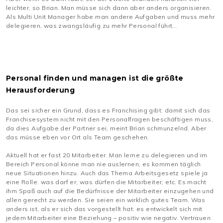
leichter, so Brian. Man müsse sich dann aber anders organisieren.
Als Multi Unit Manager habe man andere Aufgaben und muss mehr
delegieren, was zwangsläufig zu mehr Personal führt…
Personal finden und managen ist die größte
Herausforderung
Das sei sicher ein Grund, dass es Franchising gibt: damit sich das
Franchisesystem nicht mit den Personalfragen beschäftigen muss,
da dies Aufgabe der Partner sei, meint Brian schmunzelnd. Aber
das müsse eben vor Ort als Team geschehen.
Aktuell hat er fast 20 Mitarbeiter. Man lerne zu delegieren und im
Bereich Personal könne man nie auslernen, es kommen täglich
neue Situationen hinzu. Auch das Thema Arbeitsgesetz spiele ja
eine Rolle: was darf er, was dürfen die Mitarbeiter, etc. Es macht
ihm Spaß auch auf die Bedürfnisse der Mitarbeiter einzugehen und
allen gerecht zu werden. Sie seien ein wirklich gutes Team. Was
anders ist, als er sich das vorgestellt hat: es entwickelt sich mit
jedem Mitarbeiter eine Beziehung – positiv wie negativ. Vertrauen