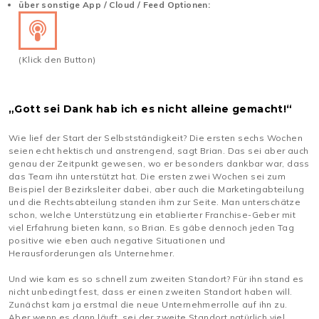
über sonstige App / Cloud / Feed Optionen:
(Klick den Button)
„Gott sei Dank hab ich es nicht alleine gemacht!“
Wie lief der Start der Selbstständigkeit? Die ersten sechs Wochen
seien echt hektisch und anstrengend, sagt Brian. Das sei aber auch
genau der Zeitpunkt gewesen, wo er besonders dankbar war, dass
das Team ihn unterstützt hat. Die ersten zwei Wochen sei zum
Beispiel der Bezirksleiter dabei, aber auch die Marketingabteilung
und die Rechtsabteilung standen ihm zur Seite. Man unterschätze
schon, welche Unterstützung ein etablierter Franchise-Geber mit
viel Erfahrung bieten kann, so Brian. Es gäbe dennoch jeden Tag
positive wie eben auch negative Situationen und
Herausforderungen als Unternehmer.
Und wie kam es so schnell zum zweiten Standort? Für ihn stand es
nicht unbedingt fest, dass er einen zweiten Standort haben will.
Zunächst kam ja erstmal die neue Unternehmerrolle auf ihn zu.
Aber wenn es dann läuft, sei der zweite Standort natürlich viel