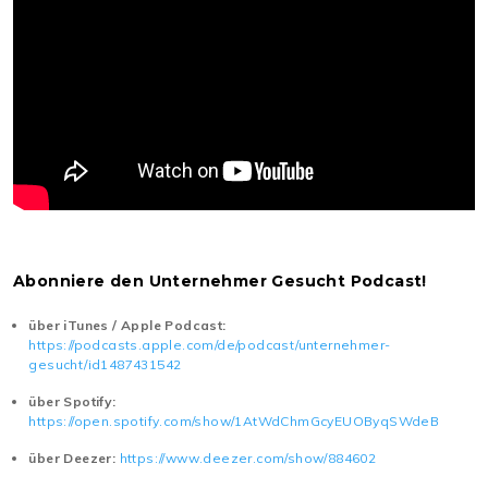
Abonniere den Unternehmer Gesucht Podcast!
über iTunes / Apple Podcast:
https://podcasts.apple.com/de/podcast/unternehmer-
gesucht/id1487431542
über Spotify:
https://open.spotify.com/show/1AtWdChmGcyEUOByqSWdeB
über Deezer:
https://www.deezer.com/show/884602