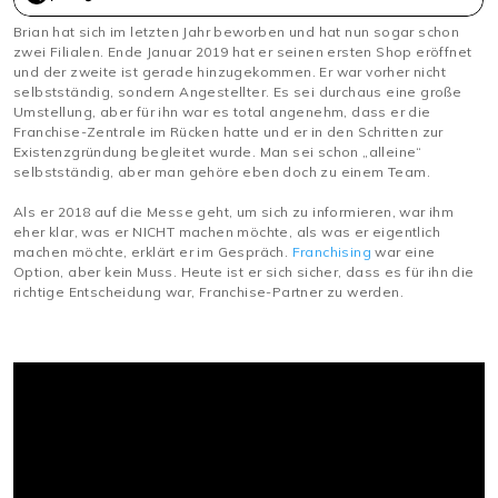
Brian hat sich im letzten Jahr beworben und hat nun sogar schon
zwei Filialen. Ende Januar 2019 hat er seinen ersten Shop eröffnet
und der zweite ist gerade hinzugekommen. Er war vorher nicht
selbstständig, sondern Angestellter. Es sei durchaus eine große
Umstellung, aber für ihn war es total angenehm, dass er die
Franchise-Zentrale im Rücken hatte und er in den Schritten zur
Existenzgründung begleitet wurde. Man sei schon „alleine“
selbstständig, aber man gehöre eben doch zu einem Team.
Als er 2018 auf die Messe geht, um sich zu informieren, war ihm
eher klar, was er NICHT machen möchte, als was er eigentlich
machen möchte, erklärt er im Gespräch.
Franchising
war eine
Option, aber kein Muss. Heute ist er sich sicher, dass es für ihn die
richtige Entscheidung war, Franchise-Partner zu werden.