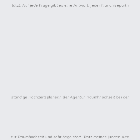
den unterstützt. Auf jede Frage gibt es eine Antwort. Jeder Franchisepartne
 als selbständige Hochzeitsplanerin der Agentur Traumhhochzeit bei der Real
Agentur Traumhochzeit und sehr begeistert. Trotz meines jungen Alters wurde