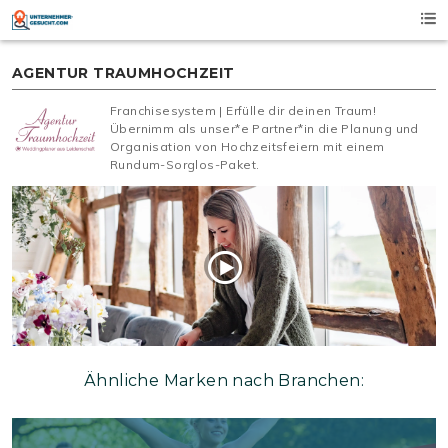
Skip
to
content
AGENTUR TRAUMHOCHZEIT
Franchisesystem | Erfülle dir deinen Traum!
Übernimm als unser*e Partner*in die Planung und
Organisation von Hochzeitsfeiern mit einem
Rundum-Sorglos-Paket.
Ähnliche Marken nach Branchen: