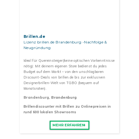
Brillen.de
Lizenz brillen.de Brandenburg -Nachfolge &
Neugründung
Ideal für Quereinsteiger(keine optischen Vorkenntnisse
nötig): Mit deinem eigenen Store bedienst du jedes
Budget auf dem Markt – von den unschlagbaren
Discount-Deals von brillen.de bis zur exklusiven
Designerbrillen-Welt von TGBO (bequem auf
Monatsraten).
Brandenburg
, Brandenburg
Brillendiscounter mit Brillen zu Onlinepreisen in
rund 600 lokalen Showrooms
MEHR ERFAHREN