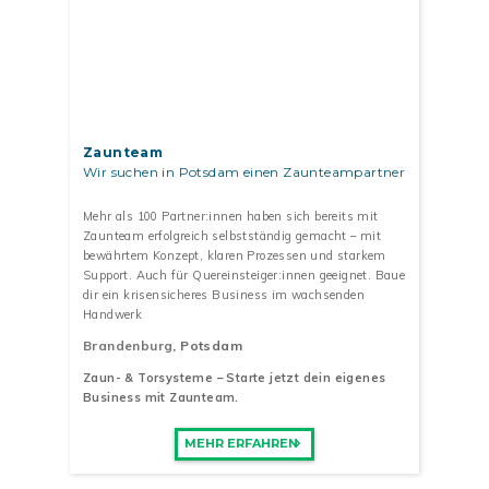
Zaunteam
Wir suchen in Potsdam einen Zaunteampartner
Mehr als 100 Partner:innen haben sich bereits mit
Zaunteam erfolgreich selbstständig gemacht – mit
bewährtem Konzept, klaren Prozessen und starkem
Support. Auch für Quereinsteiger:innen geeignet. Baue
dir ein krisensicheres Business im wachsenden
Handwerk
Brandenburg
, Potsdam
Zaun- & Torsysteme – Starte jetzt dein eigenes
Business mit Zaunteam.
MEHR ERFAHREN