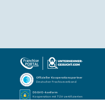
Offizieller Kooperationspartner
Deutscher Frachiseverband
DSGVO-konform
Kooperation mit TÜV-zertifizierten
Datenschutzbeauftragten