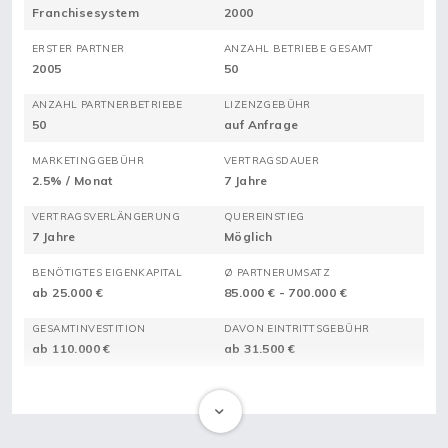
Franchisesystem
2000
ERSTER PARTNER
ANZAHL BETRIEBE GESAMT
2005
50
ANZAHL PARTNERBETRIEBE
LIZENZGEBÜHR
50
auf Anfrage
MARKETINGGEBÜHR
VERTRAGSDAUER
2.5% / Monat
7 Jahre
VERTRAGSVERLÄNGERUNG
QUEREINSTIEG
7 Jahre
Möglich
BENÖTIGTES EIGENKAPITAL
Ø PARTNERUMSATZ
ab 25.000 €
85.000 € - 700.000 €
GESAMTINVESTITION
DAVON EINTRITTSGEBÜHR
ab 110.000 €
ab 31.500 €
DAVON ERSTAUSSTATTUNG
ab 80.000 €