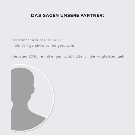
Gründe dein eigenes Unternehmen mit
DAS SAGEN UNSERE PARTNER:
LOCATEC
Hast du eine Affinität zum Handwerk oder zur Baubranche und
strebst eine eigenständige und flexible Tätigkeit im Bereich der
tigkeit: Messtechniker bei LOCATEC
Schadenserstbearbeitung an? Dann könnte LOCATEC der
sel: Ich bin da irgendwie so reingerutscht
perfekte Partner für dich sein.
 es am liebsten 10 Jahre früher gemacht, hätte ich die Möglichkeit gehabt."
Mit LOCATEC an deiner Seite betrittst du einen krisensicheren
Markt, der konjunkturunabhängig ist und selbst in wirtschaftlich
schwierigen Zeiten stark nachgefragt wird. LOCATEC bietet dir
ein erprobtes Konzept, das bereits über 55 Partner-Betriebe in
der DACH-Region erfolgreich nutzen. Du profitierst von einem
System, das sich über Jahre hinweg bewährt hat und in das
kontinuierlich investiert wird. Das Geschäftsmodell ermöglicht
es dir, innerhalb von nur 4 bis 6 Monaten den Break-Even-Point
zu erreichen. Dies verdankst du dem Ruf der etablierten Marke
und dem erfahrenen Netzwerk, das dir kontinuierlich Aufträge
einbringt.
Mit der eigenen LOCATEC Akademie wirst du durch erfahrene
Trainer*innen intensiv auf deine Aufgaben vorbereitet. Die hohe
Ausbildungsqualität garantiert dir eine hohe Erfolgsquote in