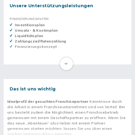
Unsere Unterstützungsleistungen
FINANZIERUNGSHILFEN
Investitionsplan
Umsatz- & Kostenplan
Liquiditätsplan
Zahlungsziel/Ratenzahlung
Finanzierungskonzept
MANAGEMENTHILFEN
Standortanalyse
Marketingkonzepte/-vorschläge
Überregionale Marketingmaßnahmen
Großkundenakquisition
Das ist uns wichtig
Intranet/Computervernetzung
Organisation/Verwaltung
Idealprofil der gesuchten Franchisepartner
Zentraler/gemeinsamer Einkauf
Kenntnisse durch
die Arbeit in einem Franchiseunternehmen sind von Vorteil. Bei
Controlling/Betriebsvergleiche
uns besteht zudem die Möglichkeit, einen Franchisebetrieb
Personalberatung
gemeinsam mit einem Geschäftspartner zu eröffnen. Wenn Sie
Franchise-Nehmer-Beirat
das neue „Abenteuer“ also lieber mit einem Partner
Gebiets-/Konkurrenzschutz
gemeinsam starten möchten, lassen Sie uns über einen
Buchführung
solchen Vertragsschluss sprechen.