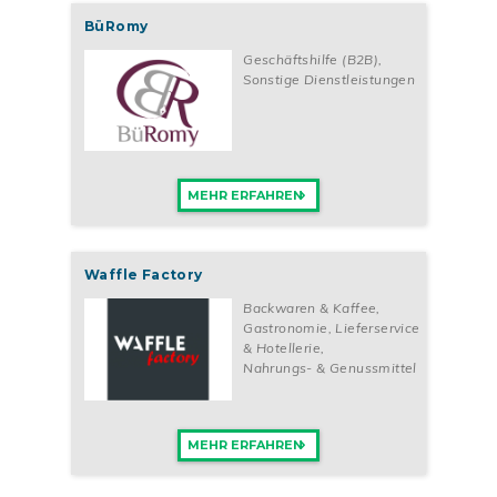
BüRomy
Geschäftshilfe (B2B)
,
Sonstige Dienstleistungen
MEHR ERFAHREN
Waffle Factory
Backwaren & Kaffee
,
Gastronomie, Lieferservice
& Hotellerie
,
Nahrungs- & Genussmittel
MEHR ERFAHREN