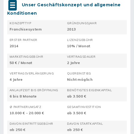
Unser Geschäftskonzept und allgemeine
Konditionen
KONZEPTTYP
GRÜNDUNGSJAHR
Franchisesystem
2013
ERSTER PARTNER
LIZENZGEBÜHR
2014
10% / Monat
MARKETINGGEBÜHR
VERTRAGSDAUER
50 € / Monat
2 Jahre
VERTRAGSVERLÄNGERUNG
QUEREINSTIEG
4 Jahre
Nicht möglich
ANLAUFZEIT BIS ERÖFFNUNG
BENÖTIGTES EIGENKAPITAL
6 bis 8 Monate
ab 3.500 €
Ø PARTNERUMSATZ
GESAMTINVESTITION
10.000 € - 20.000 €
ab 3.500 €
DAVON EINTRITTSGEBÜHR
DAVON STARTKAPITAL
ab 250 €
ab 250 €