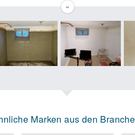
smodell, das sich durch seine nachhaltigen und dauerhaft wirksam
ehmer*in profitierst du von einem Konzept, das den Schutz vor ei
rt. Dies bedeutet nicht nur Erfolgsgarantie für dich, sondern auch
t sind.
AFTFLIX eine Vollauslastung durch ausreichende Kundenanfragen, w
rstellt. In einer zukunftssicheren Branche, die durch die stetige 
ls immer mehr an Bedeutung gewinnt, hast du die Chance, langfrist
en, ohne Ausgrabungen und Bohrungen, wertet Immobilien nachhal
hen Schutz bietet.
LIX zahlst du nur Beiträge für Leistungen, die du auch tatsächlic
 dich voll und ganz auf dein Unternehmen konzentrieren kannst, oh
nce, mit CRAFTFLIX ein zukunftssicheres und nachhaltiges Gesch
t deine Karriere als Franchisenehmer*in in einer wachstumsstarken
hnliche Marken aus den Branche