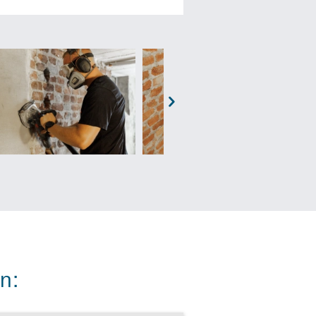
en Produkte deutlich von der
ndringendem Wasser im Keller bei
 zufriedene Kund*innen, die von
as eine stabile und
Witterung und den zunehmenden
ig erfolgreich zu sein. Die
Next
tig auf und schafft zusätzlichen
h erhältst. Diese fairen
ne versteckte Kosten fürchten zu
äft aufzubauen. Werde Teil eines
 Branche!
n: