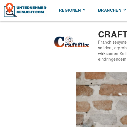
Skip
to
REGIONEN
BRANCHEN
content
CRAFT
Franchisesyst
soliden, erpro
wirksamen Kell
eindringendem