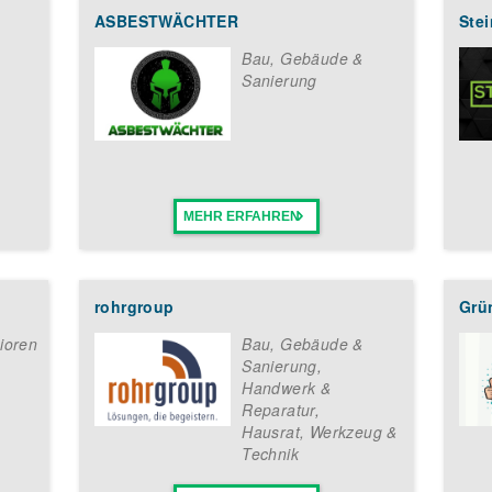
ASBESTWÄCHTER
Ste
Bau, Gebäude &
Sanierung
MEHR ERFAHREN
rohrgroup
Grü
ioren
Bau, Gebäude &
Sanierung
,
Handwerk &
Reparatur
,
Hausrat, Werkzeug &
Technik