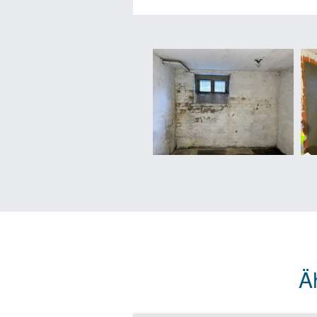
CRAFTFLIX bietet dir ein Geschäft
Konkurrenz abhebt. Als Franchisen
nur einmaliger Anwendung garantie
der Qualität deiner Arbeit überzeug
Darüber hinaus verspricht dir CR
kontinuierliche Auftragslage siche
Starkregen infolge des Klimawande
Dämmung von Kellerräumen von inn
Wohnraum, der auch gesundheitlic
Als Franchise-Nehmer*in bei CRAFTF
Konditionen sorgen dafür, dass du
müssen.
Warum noch zögern? Nutze die Cha
starken Netzwerks und starte jetz
Ä