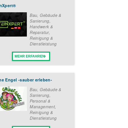
inXpert®
Bau, Gebäude &
Sanierung
,
Handwerk &
Reparatur
,
Reinigung &
Dienstleistung
MEHR ERFAHREN
ne Engel -sauber erleben-
Bau, Gebäude &
Sanierung
,
Personal &
Management
,
Reinigung &
Dienstleistung