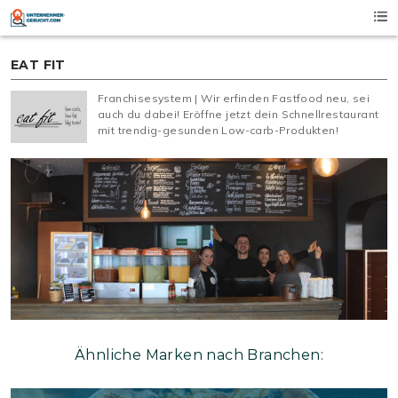
Skip
to
content
EAT FIT
Franchisesystem | Wir erfinden Fastfood neu, sei
auch du dabei! Eröffne jetzt dein Schnellrestaurant
mit trendig-gesunden Low-carb-Produkten!
Ähnliche Marken nach Branchen: