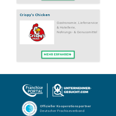
Crispy’s Chicken
Gastronomie, Lieferservice
& Hotellerie
,
Nahrungs- & Genussmittel
MEHR ERFAHREN
Offizieller Kooperationspartner
Deutscher Frachiseverband