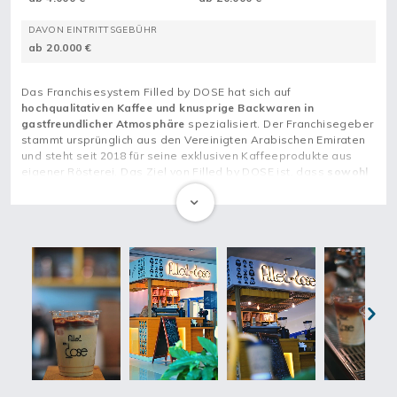
DAVON EINTRITTSGEBÜHR
ab 20.000 €
Das Franchisesystem Filled by DOSE hat sich auf
hochqualitativen Kaffee und knusprige Backwaren in
gastfreundlicher Atmosphäre
spezialisiert. Der Franchisegeber
stammt ursprünglich aus den Vereinigten Arabischen Emiraten
und steht seit 2018 für seine exklusiven Kaffeeprodukte aus
eigener Rösterei. Das Ziel von Filled by DOSE ist, dass
sowohl
die KundInnen als auch die FranchisepartnerInnen rundum
zufrieden
und glücklich sind.
Jetzt plant der Franchisegeber die Expansion im
deutschsprachigen Raum. Somit hast auch du die Chance,
als
FranchisepartnerIn deinen eigenen Gastronomiebetrieb zu
eröffnen
. Da das Franchisekonzept in den letzten drei Jahren
immer weiter perfektioniert wurde, kannst du mit Filled by DOSE
zügig in den Markt einsteigen. Du kannst also
recht bald nach
dem Beginn der Franchisepartnerschaft den ersten Umsatz
Next
machen.
Dein Tagesgeschäft als FranchisepartnerIn von