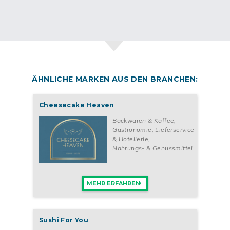
DOSE. Du bekommst es bequem per E-Mail. Fülle einfach das
Kontaktformular auf dieser Seite
aus.
ÄHNLICHE MARKEN AUS DEN BRANCHEN:
Cheesecake Heaven
Backwaren & Kaffee
,
Gastronomie, Lieferservice
& Hotellerie
,
Nahrungs- & Genussmittel
MEHR ERFAHREN
Sushi For You