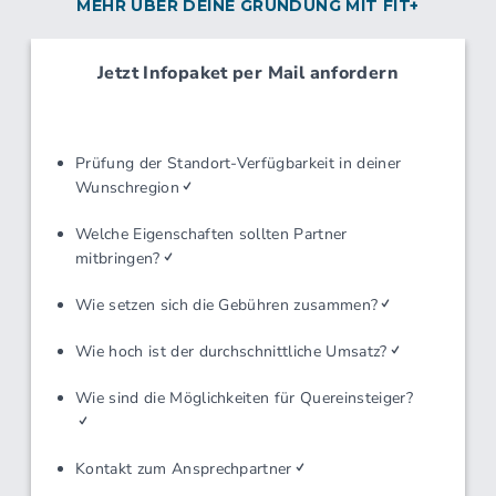
Standortsuche
MEHR ÜBER DEINE GRÜNDUNG MIT FIT+
Angebote sorgen nicht nur für zufriedene Mitglieder, sondern
Standortanalyse
auch für eine höhere Kundenbindung und zusätzliche
Einrichtungsplanung
Einnahmequellen.
Marketingkonzepte/-vorschläge
Überregionale Marketingmaßnahmen
Nutze diese einzigartige Gelegenheit, Teil des erfolgreichen
Intranet/Computervernetzung
FIT+ Netzwerks zu werden und dein eigenes Fitnessstudio zu
Organisation/Verwaltung
eröffnen. Starte jetzt deine Karriere mit FIT+ und bringe deine
Zentraler/gemeinsamer Einkauf
Leidenschaft für Fitness und Gesundheit in dein eigenes
Unternehmen ein.
SCHULUNGSANGEBOTE
Grundschulung
Seminare/Workshops
Hospitation in Betrieb/Geschäft
Besuche vor Ort
Telefonische Beratung
SCHULUNGSINHALTE
Marketing/Vertrieb
Organisation/Verwaltung
Verkaufstechniken
Produktwissen
Computerprogramme
Unternehmensführung