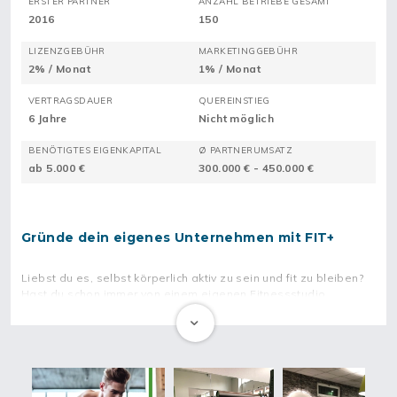
ERSTER PARTNER
ANZAHL BETRIEBE GESAMT
2016
150
LIZENZGEBÜHR
MARKETINGGEBÜHR
2% / Monat
1% / Monat
VERTRAGSDAUER
QUEREINSTIEG
6 Jahre
Nicht möglich
BENÖTIGTES EIGENKAPITAL
Ø PARTNERUMSATZ
ab 5.000 €
300.000 € - 450.000 €
Gründe dein eigenes Unternehmen mit FIT+
Liebst du es, selbst körperlich aktiv zu sein und fit zu bleiben?
Hast du schon immer von einem eigenen Fitnessstudio
geträumt, dass deine Anwesenheit gar nicht wirklich braucht?
Dann könnte das Konzept von FIT+, das völlig ohne Personal
auskommt, genau das Richtige für dich sein.
FIT+ bietet dir die Chance, dein eigenes Fitnessstudio zu
gründen und dabei von einem bewährten und erfolgreichen