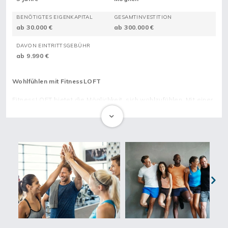
BENÖTIGTES EIGENKAPITAL
GESAMTINVESTITION
ab 30.000 €
ab 300.000 €
DAVON EINTRITTSGEBÜHR
ab 9.990 €
Wohlfühlen mit FitnessLOFT
FitnessLOFT bietet die Möglichkeit, sich wohlzufühlen. Mit einer
Loft-Atmosphäre vom Feinsten, gepaart mit feinen Details. Ob
ein preiswertes Center oder ein FitnessLOFT mit Wellness- und
Sauna-Angebot, das Konzept kann individuell und innovativ auf
den Standort angepasst werden.
Loftatmosphäre neu erleben
Das Konzept eines LOFTs schafft eine einmalige Atmosphäre,
Next
die es ermöglicht, sich wirklich zu Hause zu fühlen. Stress kann
weichen bei dem Angebot eines entspannenden
Wellnessbereiches mit Sauna und Solarium. Professionelle