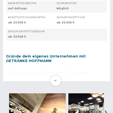
MARKETINGGEBÜHR
QUEREINSTIEG
auf Anfrage
Möglich
BENÖTIGTES EIGENKAPITAL
GESAMTINVESTITION
ab 20.500 €
ab 20.500 €
DAVON EINTRITTSGEBÜHR
ab 20.500 €
Gründe dein eigenes Unternehmen mit
GETRÄNKE HOFFMANN
Hast du schon immer davon geträumt, deinen eigenen
Getränkemarkt zu eröffnen und deine Leidenschaft für den
Einzelhandel und den Verkauf zu verwirklichen? Wünschst du dir
einen Getränkemarkt in deiner Nachbarschaft, den du selbst
betreiben kannst?
Wenn du bereits Erfahrungen im (Getränke-)Einzelhandel
gesammelt hast und es liebst, Menschen zu beraten, dann
dürfte GETRÄNKE HOFFMANN die perfekte