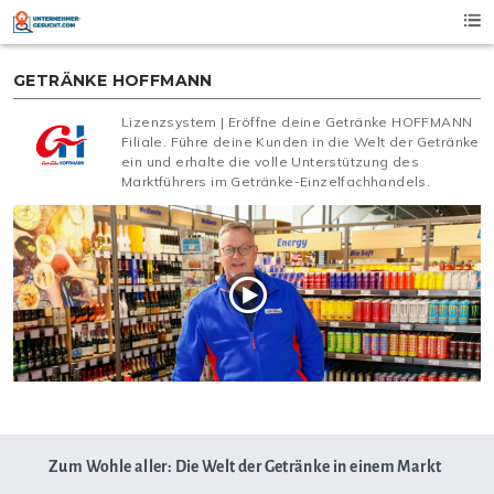
Skip
to
content
GETRÄNKE HOFFMANN
Lizenzsystem | Eröffne deine Getränke HOFFMANN
Filiale. Führe deine Kunden in die Welt der Getränke
ein und erhalte die volle Unterstützung des
Marktführers im Getränke-Einzelfachhandels.