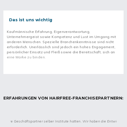
Service
haben hairfree in Deutschland zum Marktführer im
Bereich der dauerhaften Haarentfernung werden lassen.
Gehe jetzt eine
Franchisepartnerschaft mit hairfree
ein und
Das ist uns wichtig
eröffne dein Studio für dauerhafte Haarentfernung mithilfe von
Licht. Profitiere dabei von Umsatzrenditen von 20 bis 30 %
bei
Kaufmännische Erfahrung, Eigenverantwortung,
einer überschaubaren Investition
.
Unternehmergeist sowie Kompetenz und Lust im Umgang mit
anderen Menschen. Spezielle Branchenkenntnisse sind nicht
erforderlich. Unerlässlich sind jedoch ein hohes Engagement,
Dein Tagesgeschäft als Franchisenehmer*in von
persönlicher Einsatz und Fleiß sowie die Bereitschaft, sich an
hairfree
eine Marke zu binden.
Dein
Aufgabenbereich als Partner*in von hairfree
umfasst die
Einstellung und Führung deines Personals und gegebenenfalls
Tätigkeiten außerhalb des Standort-Managements. Du leitest
deinen
hairfree Standort zentral oder dezentral
.
Du kümmerst dich zudem ums regionale Marketing für dein
hairfree Institut. Es besteht für Partner*innen die Möglichkeit der
Eröffnung neuer Standorte
im Rahmen einer erfolgreichen
ERFAHRUNGEN VON HAIRFREE-FRANCHISEPARTNERN:
Expansion.
Diese Unterstützung bekommst du von hairfree
 unsere Geschäftspartner selber Institute hatten. Wir haben die Entwicklung 
bei eurer Franchisepartnerschaft