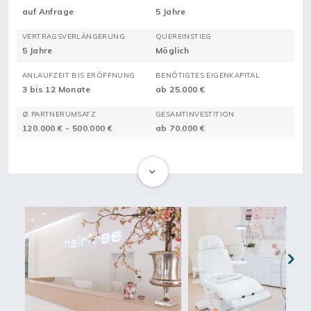
auf Anfrage
5 Jahre
VERTRAGSVERLÄNGERUNG
QUEREINSTIEG
5 Jahre
Möglich
ANLAUFZEIT BIS ERÖFFNUNG
BENÖTIGTES EIGENKAPITAL
3 bis 12 Monate
ab 25.000 €
Ø PARTNERUMSATZ
GESAMTINVESTITION
120.000 € - 500.000 €
ab 70.000 €
DAVON EINTRITTSGEBÜHR
DAVON ERSTAUSSTATTUNG
ab 24.900 €
ab 10.000 €
hairfree ist ein
Franchisesystem für dauerhafte Haarentfernung
mit Licht. Seit seiner Markteinführung 2003 ist hairfree heute mit
zahlreichen Standorten in Deutschland, Österreich und der
Schweiz vertreten. Somit bietet dir hairfree eine
optimale
Geschäftsidee für deine Existenzgründung
im Beauty-Sektor.
Jährlich entscheiden sich Tausende von Kundinnen und Kunden
Next
des Franchise für ein glücklicheres Leben dank dauerhaft
schöner und glatter Haut. Klare
Grundsätze von Qualität und