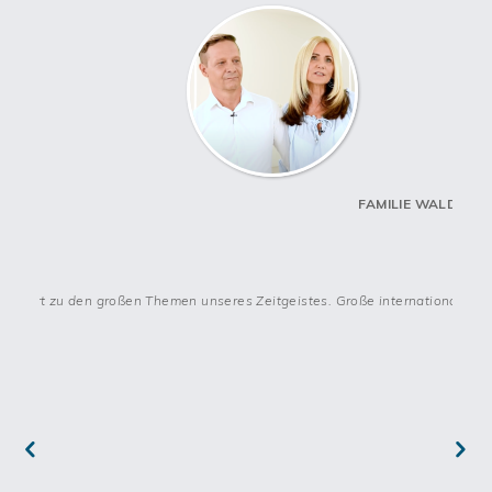
Zu den
Unterstützungsleistungen des Franchisegebers
zählen
die regionale Betreuung von Partnerinnen und Partnern sowie
Einzelcoachings für unterschiedliche Managementbereiche. Die
systeminterne hairfree Academy
bietet ein einzigartiges
Ausbildungssystem mit mehr als 200 Trainings jährlich, das
allen neuen Franchisepartnerinnen und Franchisepartnern
sogar einen Quereinstieg ermöglicht.
Auch beim
Marketing für dein hairfree Institut
kannst du dich voll
auf den Franchisegeber verlassen. Du bekommst Unterstützung
FAMILIE WALDE
beim Eröffnungsmarketing und beim einzigartigen
Marketingkonzept für deine Region. Dazu kommt das zentrale
Marketing und die
Öffentlichkeitsarbeit des Franchise
.
t - gehört zu den großen Themen unseres Zeitgeistes. Große internationale 
Für diese Partner*innen ist eine
Existenzgründung mit hairfree geeignet
Vorteilhafte
Eigenschaften für zukünftige
Franchisenehmer*innen
sind Eigenverantwortung,
unternehmerisches Denken sowie Kompetenz und Lust im
Umgang mit anderen Menschen. Spezielle Branchenkenntnisse
brauchst du nicht unbedingt, sodass die
Existenzgründung mit
hairfree
auch für Quereinsteiger*innen möglich ist.
Kaufmännische Erfahrung ist jedoch erwünscht.
Previ
Next