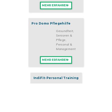
MEHR ERFAHREN
Pro Domo Pflegehilfe
Gesundheit,
Senioren &
Pflege
,
Personal &
Management
MEHR ERFAHREN
IndiFit-Personal Training
Fitness &
Wellness
,
Freizeit, Event &
Sport
,
Personal &
Management