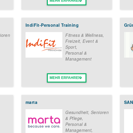
MEHR ERFAHREN
IndiFit-Personal Training
Grü
ioren
Fitness & Wellness
,
Freizeit, Event &
Sport
,
Personal &
Management
MEHR ERFAHREN
marta
SAN
Gesundheit, Senioren
& Pflege
,
Personal &
Management
,