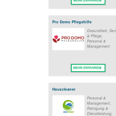
MEHR ERFAHREN
Pro Domo Pflegehilfe
Gesundheit, Sen
& Pflege
,
Personal &
Management
MEHR ERFAHREN
Hauscleaner
Personal &
Management
,
Reinigung &
Dienstleistung
,