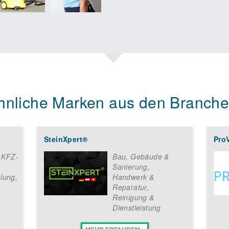
hnliche Marken aus den Branche
SteinXpert®
Pro
& KFZ-
Bau, Gebäude &
Sanierung
,
lung
,
Handwerk &
Reparatur
,
Reinigung &
Dienstleistung