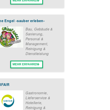
MEHR ERFAHREN
ne Engel -sauber erleben-
Bau, Gebäude &
Sanierung
,
Personal &
Management
,
Reinigung &
Dienstleistung
MEHR ERFAHREN
IFAIR
Gastronomie,
Lieferservice &
Hotellerie
,
Reinigung &