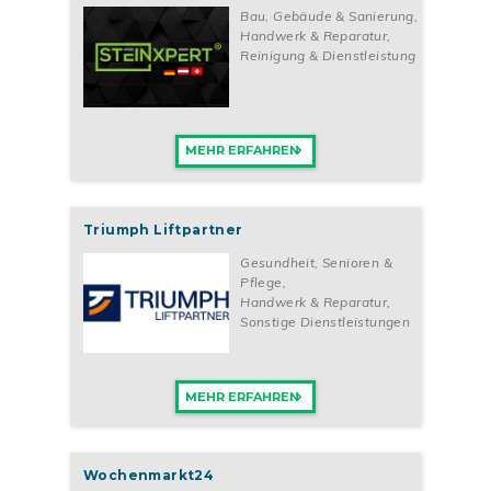
Bau, Gebäude & Sanierung
,
Handwerk & Reparatur
,
Reinigung & Dienstleistung
MEHR ERFAHREN
Triumph Liftpartner
Gesundheit, Senioren &
Pflege
,
Handwerk & Reparatur
,
Sonstige Dienstleistungen
MEHR ERFAHREN
Wochenmarkt24