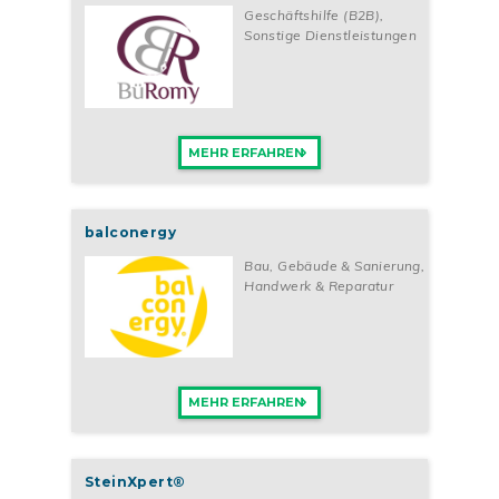
Geschäftshilfe (B2B)
,
Sonstige Dienstleistungen
MEHR ERFAHREN
balconergy
Bau, Gebäude & Sanierung
,
Handwerk & Reparatur
MEHR ERFAHREN
SteinXpert®