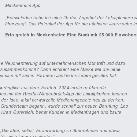
Meckenheim App
„Entschieden habe ich mich für das Angebot der Lokalpioniere 
überzeugt. Das Potential der App für die nächsten Jahre sehe ic
Erfolgreich in Meckenheim: Eine Stadt mit 25.000 Einwohne
he Neuorientierung auf unternehmerischen Mut trifft und dazu
on zusammenkommt? Dann entsteht eine Marke wie die neue
insam mit seiner Partnerin Janine ins Leben gerufen hat.
sprünglich aus dem Vertrieb. 2024 lernte er über die
bes mit der Rheda-Wiedenbrück-App die Lokalpioniere kennen
on der Idee, lokal verwurzelte Medienangebote neu zu denken.
 Gründerteam begann, wurde schnell zur neuen Berufung. Leo
Kreis Gütersloh, beriet Kunden in Medienfragen und baute
 „Die Idee, selbst Verantwortung zu übernehmen und etwas
für mich immer konkreter.“