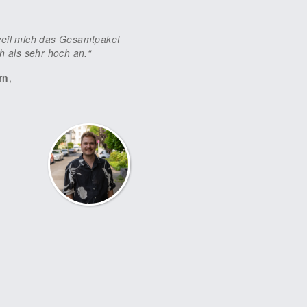
weil mich das Gesamtpaket
h als sehr hoch an.“
rn
,