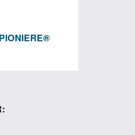
LPIONIERE®
 echtes Business aufbauen? Dann
hrer für digitale Stadtportale
s erfolgreich läuft. Mit unserer
eibst du flexibel: Jede Stadt ist
er Weiterentwicklung bist du
rbereitet. Mach dein Ding. Für
: