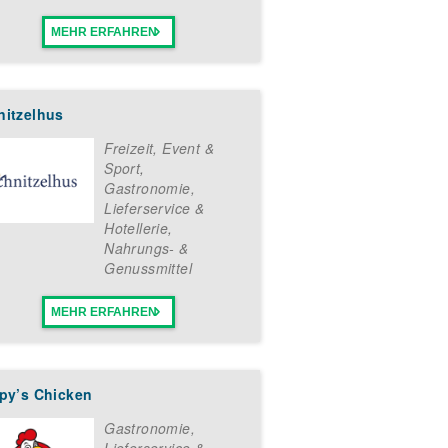
MEHR ERFAHREN
nitzelhus
Freizeit, Event &
Sport
,
Gastronomie,
Lieferservice &
Hotellerie
,
Nahrungs- &
Genussmittel
MEHR ERFAHREN
spy’s Chicken
Gastronomie,