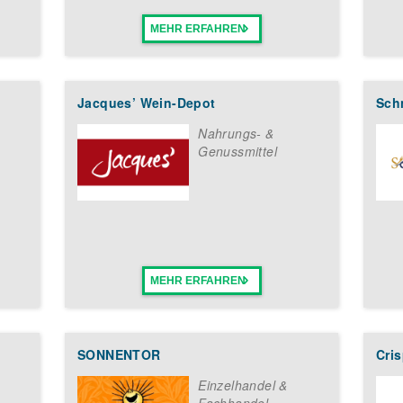
MEHR ERFAHREN
Jacques’ Wein-Depot
Sch
Nahrungs- &
Genussmittel
MEHR ERFAHREN
SONNENTOR
Cri
Einzelhandel &