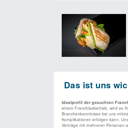
Das Franchise-
Die Kunden und Kundinnen liebe
Wohlfühlfeeling und eine große Po
Wenn dich das anspricht, bist du 
Hier werden Gastro-Profis ebenso 
Partner*innen umfassend aus. Ein p
Wir freuen uns über deine Kontakt
Das ist uns wic
uns per E-Mail – natürlich völlig u
Idealprofil der gesuchten Franc
einem Franchisebetrieb, wird es I
Branchenkenntnisse bei uns mitmac
Komplikationen erfolgen kann. Uns
Verträge mit mehreren Personen ab