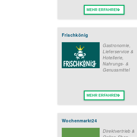
MEHR ERFAHREN
Frischkönig
Gastronomie,
Lieferservice &
Hotellerie
,
Nahrungs- &
Genussmittel
MEHR ERFAHREN
Wochenmarkt24
Direktvertrieb &