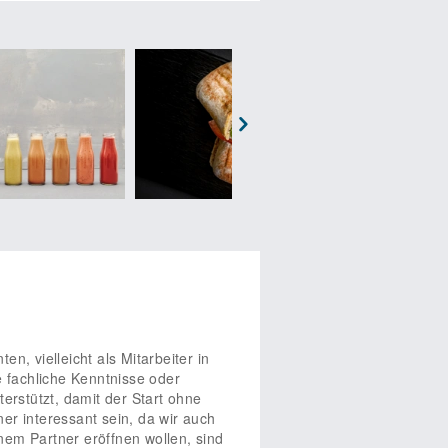
 einfach nur um eines geht: Healthy
Next
se-Partner
für fitte Kunden!
Zentrale bildet all seine
ans Daily Business geht.
u erhältst dann weitere
Infos
über
 vielleicht als Mitarbeiter in
e fachliche Kenntnisse oder
erstützt, damit der Start ohne
er interessant sein, da wir auch
em Partner eröffnen wollen, sind