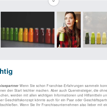
System MAD about juice
n
MAD about juice
! Endlich ein stylischer, cooler Store, in dem es
rtion
Positivität
.
bei diesem Franchise-System richtig: als
MAD about juice Franchi
willkommen geheißen wie Quereinsteiger. Denn die MAD about juice 
rofessionelles IT-System ist obendrauf sehr hilfreich, sobald es 
aufnahme! Dafür kannst du einfach das Formular hier ausfüllen. D
htig
nverbindlich und kostenlos.
hisepartner
Wenn Sie schon Franchise-Erfahrungen sammeln konnten,
hnen den Start leichter machen. Aber auch Quereinsteiger, die ohn
hen, werden mit allen wichtigen Informationen und Hilfsmitteln unt
er Geschäftskonzept könnte auch für ein Paar oder Geschäftspartn
schließen. Wenn Sie Ihr Franchiseunternehmen also lieber mit ein