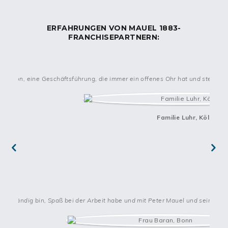
allein 
auf sich gestellt sind. Im alltäglichen Geschäft 
unterstützen wir sie darüber 
hinaus ständig bei 
ERFAHRUNGEN VON MAUEL 1883-
verwaltungstechnischen Aufgaben. Auf diese Weise 
FRANCHISEPARTNERN:
können 
sich unsere Franchisepartner umfassend auf die 
wichtigen Vertriebsaufgaben 
fokussieren, die den 
geschäftlichen Erfolg gewährleisten.
Idealprofil der 
gesuchten Franchisepartner
kation, eine Geschäftsführung, die immer ein offenes Ohr hat und stets hilf
Idealerweise verfügen Sie über 
Führungserfahrung und 
Branchenkenntnisse, können sich vollständig 
mit 
unserem Konzept identifizieren und bringen solide 
Familie Luhr, Köln
finanzielle
Voraussetzungen mit.
Previ
Next
ous
elbständig bin, Spaß bei der Arbeit habe und mit Peter Mauel und seiner Ge