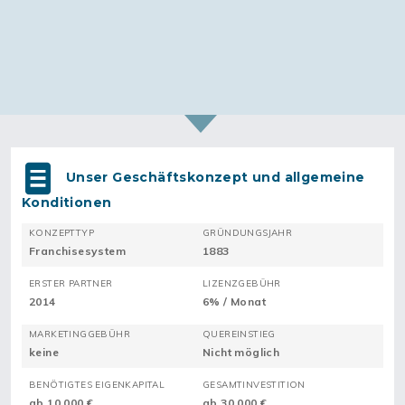
Unser Geschäftskonzept und allgemeine
Konditionen
KONZEPTTYP
GRÜNDUNGSJAHR
Franchisesystem
1883
ERSTER PARTNER
LIZENZGEBÜHR
2014
6% / Monat
MARKETINGGEBÜHR
QUEREINSTIEG
keine
Nicht möglich
BENÖTIGTES EIGENKAPITAL
GESAMTINVESTITION
ab 10.000 €
ab 30.000 €