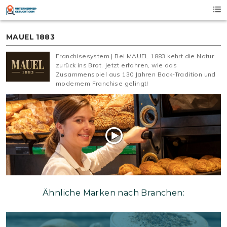
Skip
to
content
MAUEL 1883
Franchisesystem | Bei MAUEL 1883 kehrt die Natur
zurück ins Brot. Jetzt erfahren, wie das
Zusammenspiel aus 130 Jahren Back-Tradition und
modernem Franchise gelingt!
Ähnliche Marken nach Branchen: