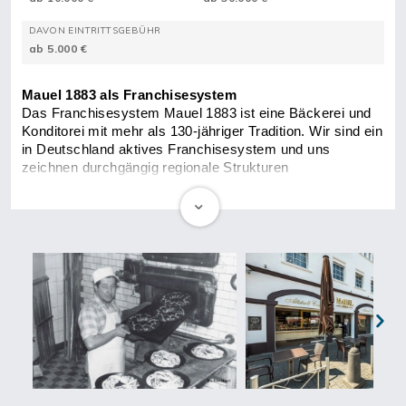
DAVON EINTRITTSGEBÜHR
ab 5.000 €
Mauel 1883 als Franchisesystem
Das Franchisesystem Mauel 1883 ist eine 
Bäckerei und 
Konditorei mit mehr als 130-jähriger Tradition. Wir sind ein 
in 
Deutschland aktives Franchisesystem und uns 
zeichnen 
durchgängig regionale Strukturen 
aus. 
Erfolgreiche Werbestrategien und über die Zeit 
verfeinerte 
Marketingkonzepte haben Mauel 1883 zu einer 
besonders renommierten 
Marke gemacht. Aufgrund der 
engen Zusammenarbeit mit unseren 
Franchisenehmern 
konnten wir ein großes Netzwerk aufbauen und sind 
heute 
in Deutschland ein bekannter und erfolgreicher 
Marktteilnehmer.
Vorteile und 
Unterstützung für Franchisenehmer
Wir bieten Ihnen neben einer starken 
Marke 
Next
Unterstützung bei der Standortwahl und Gebietsschutz 
sowie ein 
fortlaufendes Schulungsangebot. Unsere 
Franchisenehmer erhalten von uns 
jede mögliche 
Betreuung, sodass sie besonders zu Beginn nicht 