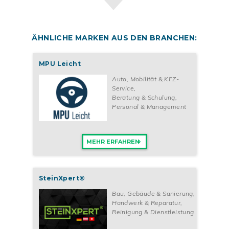
ÄHNLICHE MARKEN AUS DEN BRANCHEN:
MPU Leicht
Auto, Mobilität & KFZ-
Service
,
Beratung & Schulung
,
Personal & Management
MEHR ERFAHREN
SteinXpert®
Bau, Gebäude & Sanierung
,
Handwerk & Reparatur
,
Reinigung & Dienstleistung