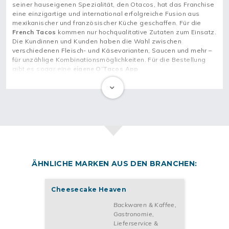
seiner hauseigenen Spezialität, den Otacos, hat das Franchise
eine einzigartige und international erfolgreiche Fusion aus
mexikanischer und französischer Küche geschaffen. Für die
French Tacos
kommen nur hochqualitative Zutaten zum Einsatz.
Die Kundinnen und Kunden haben die Wahl zwischen
verschiedenen Fleisch- und Käsevarianten, Saucen und mehr –
für unzählige Kombinationsmöglichkeiten. Für die Bestellung
gibt es sogar eine
eigene O’Tacos App
.
Nach der frischen Zubereitung können die Kundinnen und
Kunden die Otacos direkt vor Ort in den O’Tacos-Restaurants
genießen. Alternativ gibt es die Speisen auch
per Take-away
oder Lieferdienst
.
Schon seit 2007 hat der Franchisegeber Erfolg mit dieser
neuartigen
Geschäftsidee für die Systemgastronomie
. Jetzt
kannst auch du eine Franchisepartnerschaft mit O’Tacos
eingehen und dein eigenes
French Tacos Restaurant eröffnen
.
ÄHNLICHE MARKEN AUS DEN BRANCHEN:
Diese Tätigkeiten üben Franchisenehmer*innen
Cheesecake Heaven
von O’Tacos aus
Backwaren & Kaffee
,
Wenn du eine
Franchisepartnerschaft mit O’Tacos
eingehst,
Gastronomie,
eröffnest du mindestens einen Standort des Franchise in deiner
Lieferservice &