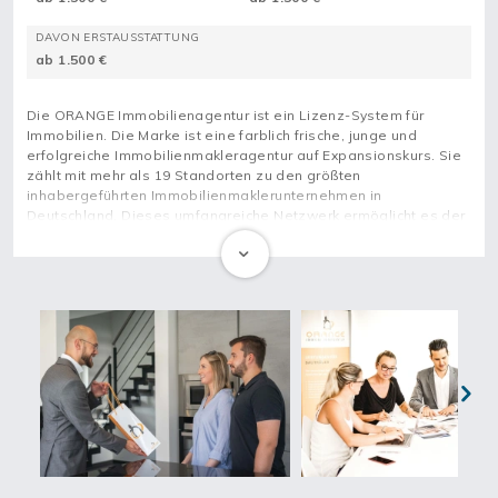
DAVON ERSTAUSSTATTUNG
ab 1.500 €
Die ORANGE Immobilienagentur ist ein Lizenz-System für
Immobilien. Die Marke ist eine farblich frische, junge und
erfolgreiche Immobilienmakleragentur auf Expansionskurs. Sie
zählt mit mehr als 19 Standorten zu den größten
inhabergeführten Immobilienmaklerunternehmen in
Deutschland. Dieses umfangreiche Netzwerk ermöglicht es der
erfolgreichen Immobilienagentur, ihre Kundschaft in sämtlichen
Angelegenheiten rund um ihre Immobilien zu unterstützen.
Als Lizenz-Partner*in der ORANGE Immobilienagentur
profitierst du nicht nur durch Einsparungen aufgrund günstiger
Rahmenverträge, du erhältst unter anderem auch Unterstützung
beim Recruiting der Immobilienmakler*innen in deinem Büro und
kannst dich darum auf das Wesentliche konzentrieren, damit du
gemeinsam mit der renommierten Marke wachsen kannst.
Werde Lizenz-Nehmer*in der ORANGE Immobilienagentur und
Next
erfülle dir deinen Traum vom eigenen Immobilienbüro.