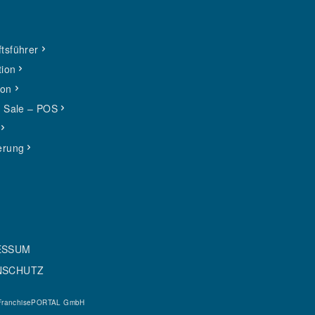
tsführer
tion
ion
f Sale – POS
erung
ESSUM
NSCHUTZ
FranchisePORTAL GmbH