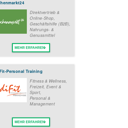
henmarkt24
Direktvertrieb &
Online-Shop
,
Geschäftshilfe (B2B)
,
Nahrungs- &
Genussmittel
MEHR ERFAHREN
Fit-Personal Training
Fitness & Wellness
,
Freizeit, Event &
Sport
,
Personal &
Management
MEHR ERFAHREN