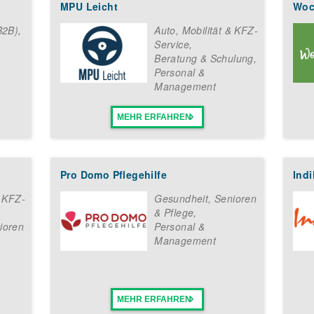
MPU Leicht
Woc
B2B)
,
Auto, Mobilität & KFZ-
Service
,
Beratung & Schulung
,
Personal &
Management
MEHR ERFAHREN
Pro Domo Pflegehilfe
Indi
& KFZ-
Gesundheit, Senioren
& Pflege
,
ioren
Personal &
Management
MEHR ERFAHREN