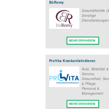
BüRomy
Geschäftshilfe (
Sonstige
Dienstleistungen
MEHR ERFAHREN
ProVita Krankenfahrdienst
Auto, Mobilität 
Service
,
Gesundheit, Sen
& Pflege
,
Personal &
Management
MEHR ERFAHREN