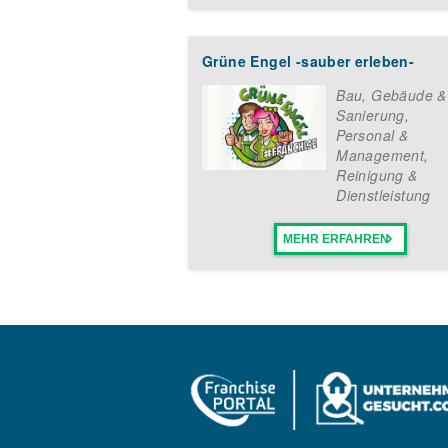
Grüne Engel -sauber erleben-
Bau, Gebäude &
Sanierung
,
Personal &
Management
,
Reinigung &
Dienstleistung
MEHR ERFAHREN