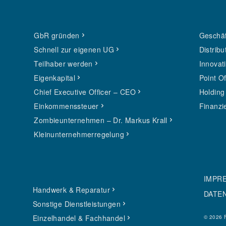
GbR gründen
Geschäf
Schnell zur eigenen UG
Distribu
Teilhaber werden
Innovat
Eigenkapital
Point O
Chief Executive Officer – CEO
Holding
Einkommenssteuer
Finanzi
Zombieunternehmen – Dr. Markus Krall
Kleinunternehmerregelung
IMPR
Handwerk & Reparatur
DATE
Sonstige Dienstleistungen
Einzelhandel & Fachhandel
© 2026 