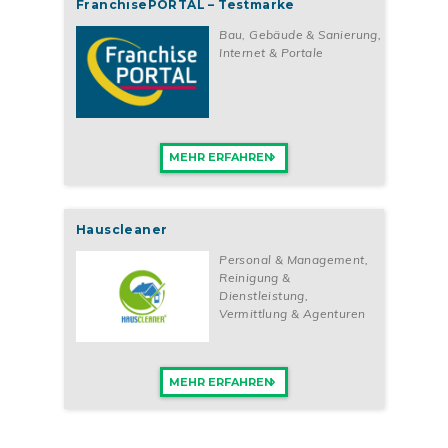
FranchisePORTAL – Testmarke
Bau, Gebäude & Sanierung
,
Internet & Portale
MEHR ERFAHREN
Hauscleaner
Personal & Management
,
Reinigung &
Dienstleistung
,
Vermittlung & Agenturen
MEHR ERFAHREN