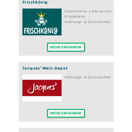
Frischkönig
Um mehr über das Franchisesystem von POKÉ BAR zu erfahren,
fülle einfach das unverbindliche Kontaktformular auf dieser
Gastronomie, Lieferservice
Seite aus. Im Anschluss erhältst du dein kostenloses
& Hotellerie
,
Informationspaket mit weiteren ausführliche Angaben zu POKÉ
Nahrungs- & Genussmittel
BAR per E-Mail.
MEHR ERFAHREN
Jacques’ Wein-Depot
Nahrungs- & Genussmittel
MEHR ERFAHREN