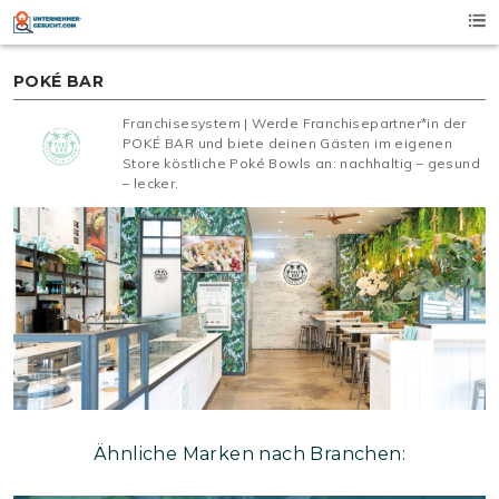
Skip
to
content
POKÉ BAR
Franchisesystem | Werde Franchisepartner*in der
POKÉ BAR und biete deinen Gästen im eigenen
Store köstliche Poké Bowls an: nachhaltig – gesund
– lecker.
Ähnliche Marken nach Branchen: