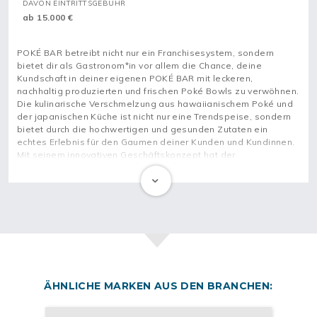
DAVON EINTRITTSGEBÜHR
ab 15.000 €
POKÉ BAR betreibt nicht nur ein Franchisesystem, sondern
bietet dir als Gastronom*in vor allem die Chance, deine
Kundschaft in deiner eigenen POKÉ BAR mit leckeren,
nachhaltig produzierten und frischen Poké Bowls zu verwöhnen.
Die kulinarische Verschmelzung aus hawaiianischem Poké und
der japanischen Küche ist nicht nur eine Trendspeise, sondern
bietet durch die hochwertigen und gesunden Zutaten ein
echtes Erlebnis für den Gaumen deiner Kunden und Kundinnen.
Mit seinem innovativen Geschäftskonzept hat der
Franchisegeber diesen Trend aufgegriffen und seit der
Gründung 2017 erfolgreich zahlreiche Standorte in
verschiedenen Städten Deutschlands aufgebaut.
Gesunde, leckere und nachhaltige Alternative für den Lunch
Die Frische und der exklusive Geschmack der Poké Bowls sind
dem Franchisegeber besonders wichtig. Daher werden z. B.
ausschließlich Fische, die nachhaltig und verantwortungsvoll
gefangen wurden, für die gesunden Bowls verwendet. POKÉ
ÄHNLICHE MARKEN AUS DEN BRANCHEN:
BAR bietet seinen Kunden und Kundinnen neben dem hohen
Qualitätsstandard bei den verarbeiteten Zutaten zudem eine