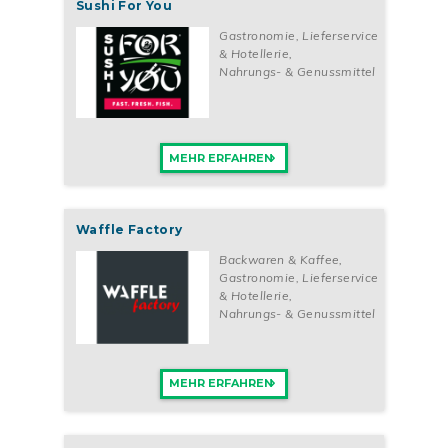
Sushi For You
Marketing und Vertrieb an. Als Partner*in kannst du Workshops
und Seminare zu weiteren Schwerpunkten wie
Gastronomie, Lieferservice
Unternehmensführung, Verkaufstechniken etc. und
& Hotellerie
,
Grundschulungen zu den jeweiligen Computerprogrammen und
Nahrungs- & Genussmittel
zu den Produkten besuchen. Mit diesen und weiteren Hilfen
kannst du entspannt und gut strukturiert deinen eigenen POKÉ
BAR-Store führen.
Nutze die Chance und eröffne deinen eigenen nachhaltigen
MEHR ERFAHREN
Gastronomiebetrieb!
Voraussetzung für eine erfolgreiche Franchisepartnerschaft mit
POKÉ BAR sind Freude an gesundem Essen, ein Bewusstsein
Waffle Factory
für den Umwelt- und Klimaschutz und ein hohes
Verantwortungsbewusstsein. Das nachhaltige Konzept des
Backwaren & Kaffee
,
Franchisegebers ist ein zentrales Element der
Gastronomie, Lieferservice
Geschäftsstrategie. Verfügst du zudem über ein gutes
& Hotellerie
,
Zeitmanagement, um einen reibungslosen Ablauf in deinem
Nahrungs- & Genussmittel
Store zu garantieren und bringst ein hohes Maß an
Einsatzbereitschaft und Engagement mit, dann steht einer
Partnerschaft nichts mehr im Wege. Eine kaufmännische
MEHR ERFAHREN
Vorbildung, soziale Kompetenz, Führungserfahrung und das
nötige Startkapital für deinen POKÉ BAR Store-sind weitere
entscheidende Kriterien.