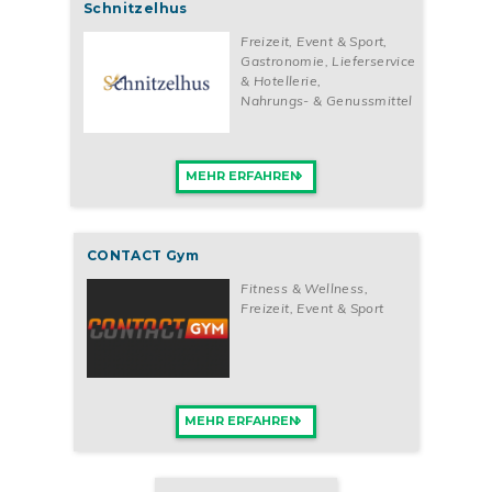
Schnitzelhus
Freizeit, Event & Sport
,
Gastronomie, Lieferservice
& Hotellerie
,
Nahrungs- & Genussmittel
MEHR ERFAHREN
CONTACT Gym
Fitness & Wellness
,
Freizeit, Event & Sport
MEHR ERFAHREN