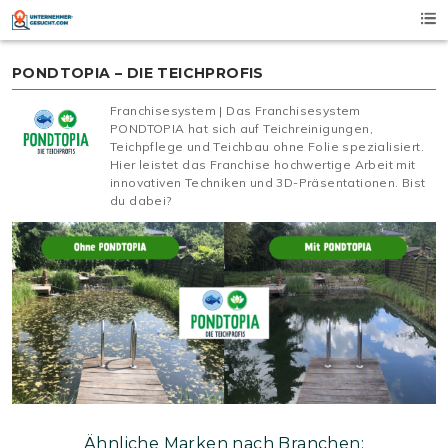
Skip
to
content
PONDTOPIA – DIE TEICHPROFIS
Franchisesystem | Das Franchisesystem
PONDTOPIA hat sich auf Teichreinigungen,
Teichpflege und Teichbau ohne Folie spezialisiert.
Hier leistet das Franchise hochwertige Arbeit mit
innovativen Techniken und 3D-Präsentationen. Bist
du dabei?
Ähnliche Marken nach Branchen: