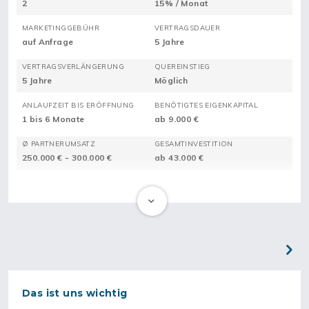
2
15% / Monat
MARKETINGGEBÜHR
VERTRAGSDAUER
auf Anfrage
5 Jahre
VERTRAGSVERLÄNGERUNG
QUEREINSTIEG
5 Jahre
Möglich
ANLAUFZEIT BIS ERÖFFNUNG
BENÖTIGTES EIGENKAPITAL
1 bis 6 Monate
ab 9.000 €
Ø PARTNERUMSATZ
GESAMTINVESTITION
250.000 € - 300.000 €
ab 43.000 €
DAVON EINTRITTSGEBÜHR
DAVON ERSTAUSSTATTUNG
ab 25.000 €
ab 18.000 €
Gründe dein eigenes Unternehmen mit
PONDTOPIA – Die Teichprofis
Next
Das ist uns wichtig
Liebst du es, in der Natur zu sein oder im Garten zu arbeiten?
Oder möchtest du ein Unternehmen gründen, das Wert auf