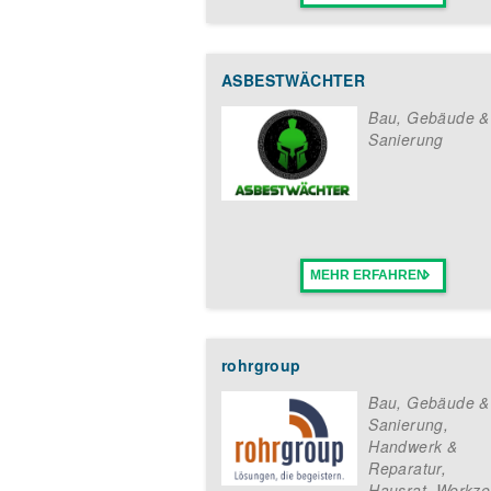
ASBESTWÄCHTER
Bau, Gebäude &
Sanierung
MEHR ERFAHREN
rohrgroup
Bau, Gebäude &
Sanierung
,
Handwerk &
Reparatur
,
Hausrat, Werkze