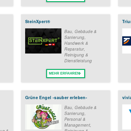
SteinXpert®
Triu
Bau, Gebäude &
Sanierung
,
Handwerk &
Reparatur
,
Reinigung &
Dienstleistung
MEHR ERFAHREN
Grüne Engel -sauber erleben-
viv
Bau, Gebäude &
Sanierung
,
Personal &
Management
,
ug &
Reinigung &