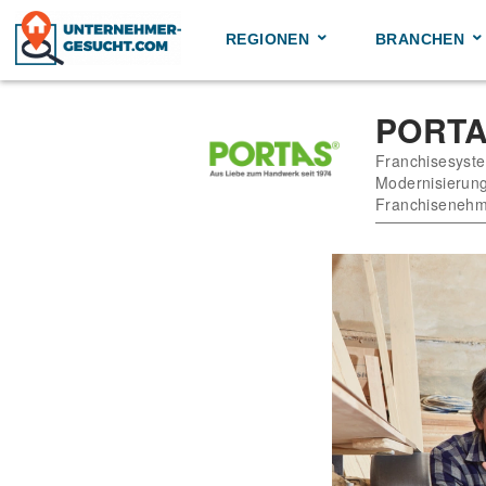
Skip
to
REGIONEN
BRANCHEN
content
PORT
Franchisesyste
Modernisierun
Franchisenehm