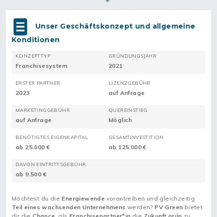
Unser Geschäftskonzept und allgemeine
Konditionen
KONZEPTTYP
GRÜNDUNGSJAHR
Franchisesystem
2021
ERSTER PARTNER
LIZENZGEBÜHR
2023
auf Anfrage
MARKETINGGEBÜHR
QUEREINSTIEG
auf Anfrage
Möglich
BENÖTIGTES EIGENKAPITAL
GESAMTINVESTITION
ab 25.000 €
ab 125.000 €
DAVON EINTRITTSGEBÜHR
ab 9.500 €
Möchtest du die
Energiewende
vorantreiben und gleichzeitig
Teil eines wachsenden
Unternehmens
werden?
PV Green
bietet
dir die
Chance
, als
Franchisepartner*in
die
Zukunft grün
zu