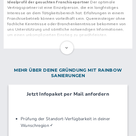
Idealprofil der gesuchten Franchisepartner
Marketingkonzepte/-vorschläge
Der optimale
Vertragspartner ist eine Einzelperson, die ein langfristiges
Überregionale Marketingmaßnahmen
Interesse an dem Tätigkeitsbereich hat. Erfahrungen in einem
Großkundenakquisition
Franchisebetrieb können vorteilhaft sein. Quereinsteiger ohne
Warenwirtschaftssystem
fachliche Kenntnisse oder Branchenkenntnisse bekommen von
Intranet/Computervernetzung
uns Unterstützung und sämtliche notwendigen Informationen,
Organisation/Verwaltung
um einen unkomplizierten Einstieg zu gewährleisten.
Zentraler/gemeinsamer Einkauf
Buchführung
Controlling/Betriebsvergleiche
Personalberatung
Franchise-Nehmer-Beirat
Gebiets-/Konkurrenzschutz
MEHR ÜBER DEINE GRÜNDUNG MIT RAINBOW
SANIERUNGEN
SCHULUNGSANGEBOTE
Grundschulung
Seminare/Workshops
Erfahrungsaustausch/Partnertagung
Hospitation in Betrieb/Geschäft
Besuche vor Ort
Telefonische Beratung
SCHULUNGSINHALTE
Marketing/Vertrieb