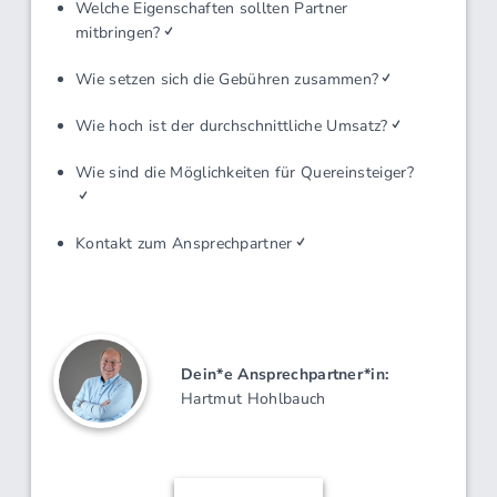
Organisation/Verwaltung
Verkaufstechniken
Produktwissen
Buchhaltung/Finanzen
Computerprogramme
Personalfragen
Unternehmensführung
Technik
Qualitätskontrolle