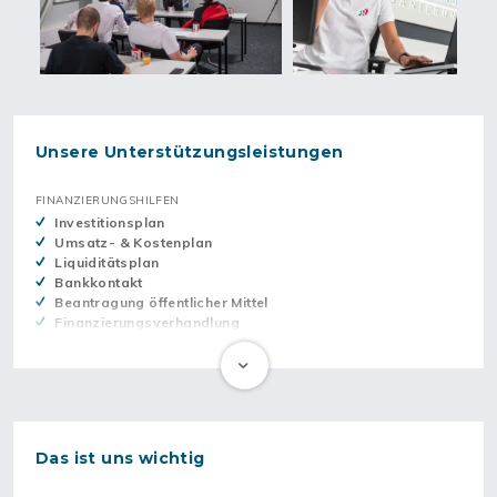
Next
Unsere Unterstützungsleistungen
FINANZIERUNGSHILFEN
Investitionsplan
Umsatz- & Kostenplan
Liquiditätsplan
Bankkontakt
Beantragung öffentlicher Mittel
Finanzierungsverhandlung
Leasingangebot/-vermittlung
Finanzierungskonzept
MANAGEMENTHILFEN
Standortsuche
Das ist uns wichtig
Einrichtungsplanung
Marktstudien/Statistiken