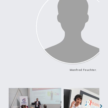
Optimierte Prozesse sind ein zentraler Bestandteil des
Franchisesystems. RAINBOW SANIERUNGEN setzt auf
kontinuierliche Verbesserungen hinsichtlich Effizienz und
Qualität sowie auf den Einsatz neuester Verfahren und
Techniken bei Sanierungsarbeiten. Dies stellt sicher, dass du
stets auf dem neuesten Stand der Technik arbeitest und deinen
Kund*innen den bestmöglichen Service bieten kannst.
Die RAINBOW-Academy rundet das Angebot ab: Hier werden
Fort- und Weiterbildungsmaßnahmen für Franchise-
Partner*innen und deren Mitarbeiter*innen im eigenen
Schulungs- und Ausbildungszentrum angeboten. So hast du die
Möglichkeit, dich und dein Team kontinuierlich
weiterzuentwickeln und auf höchstem Niveau zu arbeiten.
Ergreife jetzt die Chance, dein eigenes Unternehmen mit
Manfred Feuchter
,
RAINBOW SANIERUNGEN zu gründen und von einem bewährten
und erfolgreichen Franchisesystem zu profitieren. Werde Teil
dieser starken Gemeinschaft und setze deine beruflichen
Träume in die Tat um.