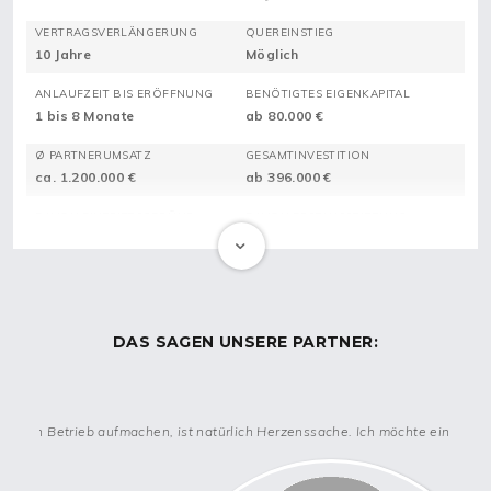
VERTRAGSVERLÄNGERUNG
QUEREINSTIEG
10 Jahre
Möglich
ANLAUFZEIT BIS ERÖFFNUNG
BENÖTIGTES EIGENKAPITAL
1 bis 8 Monate
ab 80.000 €
Ø PARTNERUMSATZ
GESAMTINVESTITION
ca. 1.200.000 €
ab 396.000 €
DAVON EINTRITTSGEBÜHR
DAVON ERSTAUSSTATTUNG
ab 40.900 €
ab 163.100 €
Gründe dein eigenes Unternehmen mit RAINBOW
DAS SAGEN UNSERE PARTNER:
SANIERUNGEN
Hast du schon immer davon geträumt, dein eigenes
Sanierungs-Unternehmen zu führen?
genen Betrieb aufmachen, ist natürlich Herzenssache. Ich möchte ein Heimathaf
RAINBOW SANIERUNGEN bietet dir eine einmalige Gelegenheit,
Teil eines etablierten und erfolgreichen Franchisesystems zu