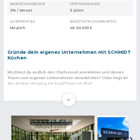
MARKETINGGEBÜHR
VERTRAGSDAUER
2% / Monat
5 Jahre
QUEREINSTIEG
BENÖTIGTES EIGENKAPITAL
Möglich
ab 60.000 €
Gründe dein eigenes Unternehmen mit SCHMIDT
Küchen
Möchtest du endlich den Chefsessel einnehmen und deinen
Traum vom eigenen Unternehmen verwirklichen? Oder liegt dir
der direkte Umgang mit Kund*innen im Blut?
Dann ist SCHMIDT Küchen genau das Richtige für dich. SCHMIDT
Küchen bietet dir die Möglichkeit, Teil eines
Familienunternehmens mit Herz zu werden, das Tradition und
Innovation verbindet. Die Liebe zum Detail ist bei SCHMIDT
Küchen allgegenwärtig: Deine Kund*innen können sich ihre
Küchen und Wohnwelten ganz nach ihren Vorstellungen
zusammenstellen, von der Arbeitsplatte bis zum letzten
Schrank wird alles nach Maß angefertigt. Diese exzellente
Verarbeitung und das stilvolle Design sorgen dafür, dass