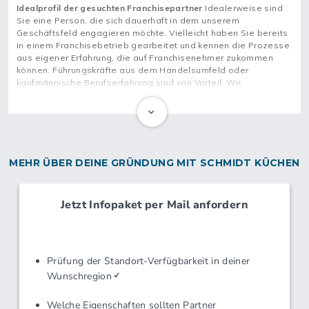
Idealprofil der gesuchten Franchisepartner
Marktstudien/Statistiken
Idealerweise sind
Starte jetzt deine Karriere und werde Teil eines der
Sie eine Person, die sich dauerhaft in dem unserem
Marketingkonzepte/-vorschläge
erfolgreichsten Franchise-Unternehmen der Branche.
Geschäftsfeld engagieren möchte. Vielleicht haben Sie bereits
Überregionale Marketingmaßnahmen
in einem Franchisebetrieb gearbeitet und kennen die Prozesse
Warenwirtschaftssystem
aus eigener Erfahrung, die auf Franchisenehmer zukommen
Intranet/Computervernetzung
können. Führungskräfte aus dem Handelsumfeld oder
Organisation/Verwaltung
kaufmännische Berufserfahrung sind von Vorteil. Wir
Zentraler/gemeinsamer Einkauf
ermöglichen aber auch Quereinsteigern ohne fachliche
Personalberatung
Kenntnisse oder Branchenkenntnisse den Einstieg als
Gebiets-/Konkurrenzschutz
Franchisepartner und stehen ihnen mit den jeweiligen
notwendigen Informationen und Support zur Seite.
SCHULUNGSANGEBOTE
Grundschulung
MEHR ÜBER DEINE GRÜNDUNG MIT SCHMIDT KÜCHEN
Aufbauschulung
Seminare/Workshops
Erfahrungsaustausch/Partnertagung
Besuche vor Ort
Telefonische Beratung
SCHULUNGSINHALTE
Marketing/Vertrieb
Organisation/Verwaltung
Verkaufstechniken
Produktwissen