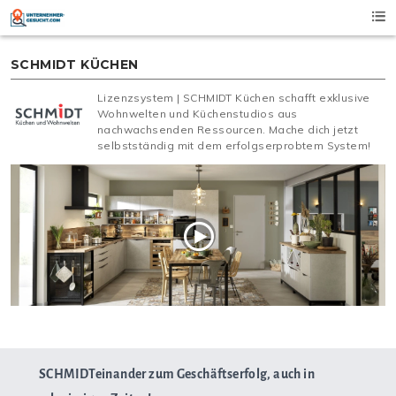
Skip
to
content
SCHMIDT KÜCHEN
Lizenzsystem | SCHMIDT Küchen schafft exklusive
Wohnwelten und Küchenstudios aus
nachwachsenden Ressourcen. Mache dich jetzt
selbstständig mit dem erfolgserprobtem System!