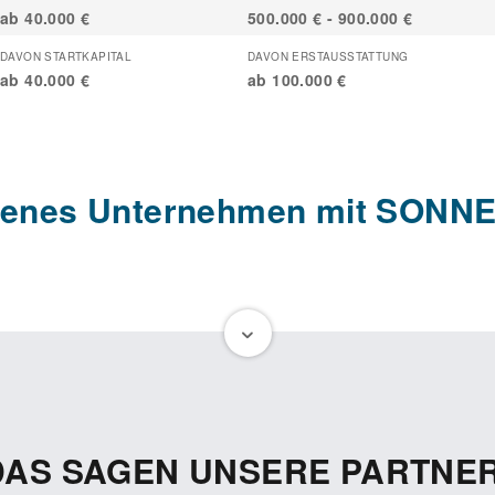
ab 40.000 €
500.000 € - 900.000 €
DAVON STARTKAPITAL
DAVON ERSTAUSSTATTUNG
ab 40.000 €
ab 100.000 €
igenes Unternehmen mit SON
ensmittel und legst großen Wert auf Nachhaltigkeit? Oder bist du
hochwertige Bioprodukte zu deinem Beruf machen? Dann könnte die
as Richtige für dich sein.
tes Konzept mit rund 30 Franchise-Standorten und 15 Jahren Erfa
io-Produkte, und die kontinuierliche Nachfrage zeigt, dass immer m
schätzen. Als Franchisepartner*in profitierst du von dieser langj
DAS SAGEN UNSERE PARTNER
r kontinuierliches Wachstum bekannt ist.