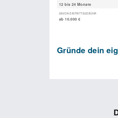
12 bis 24 Monate
DAVON EINTRITTSGEBÜHR
ab 10.000 €
Gründe dein e
Interessierst du dich für Bio-Leb
möchtest deine Leidenschaft für 
SONNENTOR-Fachgeschäfts genau d
SONNENTOR bietet dir ein etablier
steht die Marke für nachhaltige B
und die ökologische Verantwortung 
bewährten Geschäftsmodell, das fü