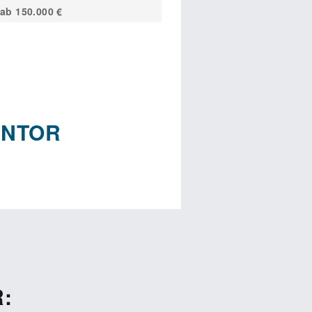
ab 150.000 €
NENTOR
 ein Fan von SONNENTOR und
 Eröffnung eines eigenen
hrung im Franchising. Seit 1988
ehr Kund*innen die hohe Qualität
ährigen Expertise und einem
: