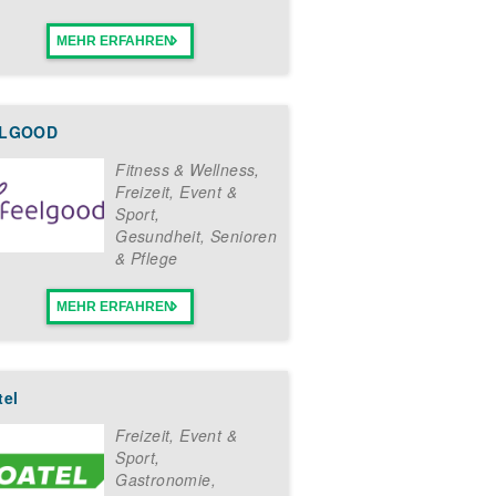
MEHR ERFAHREN
ELGOOD
Fitness & Wellness
,
Freizeit, Event &
Sport
,
Gesundheit, Senioren
& Pflege
MEHR ERFAHREN
tel
Freizeit, Event &
Sport
,
Gastronomie,