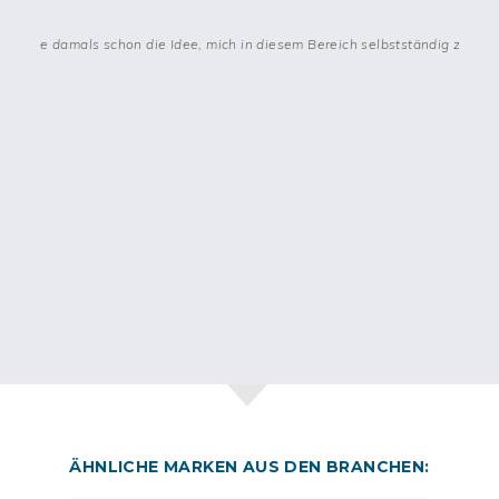
Das solltest du als Franchisenehmer*in
d hatte damals schon die Idee, mich in diesem Bereich selbstständig zu mac
mitbringen
Als Franchisenehmer*in investierst du in eine
anfänglich kleine
Autoflotte
mit Werbung, Taschen, Handys, Kartenterminals und
Markenkleidung. Darüber hinaus ist nur ein kleiner Büroraum
nötig, in dem die Fahrer*innen Schichten beginnen und
beenden. Größe: 10 – 15 Quadratmeter.
Stava erwartet von seinen Franchisenehmerinnen und
Franchisenehmern, dass sie fließend Englisch sprechen.
Polnische Sprachkenntnisse sind willkommen, aber nicht
erforderlich. Der
Betrieb einer Stava-Filiale erfordert
unternehmerisches Denken
, Beharrlichkeit, organisatorische
Effizienz und starkes Engagement. Der Franchisegeber sucht
Menschen, die keine Angst haben, sich auch mal „die Hände
schmutzig zu machen“.
So machst du dich mit der innovativen
Geschäftsidee und dem Erfolgsmodell von Stava
in deiner Stadt selbstständig
ÄHNLICHE MARKEN AUS DEN BRANCHEN:
Möchtest du deinen eigenen Essenslieferdienst für Restaurants