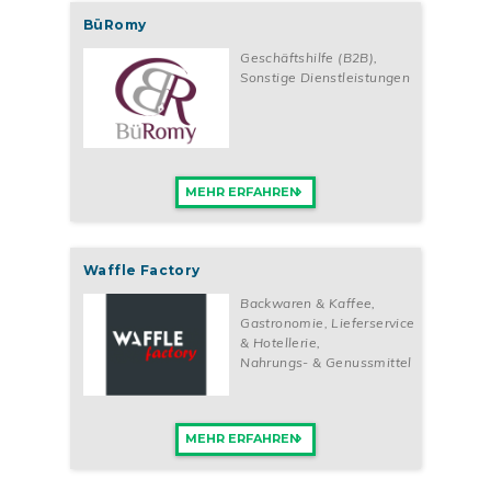
BüRomy
Geschäftshilfe (B2B)
,
Sonstige Dienstleistungen
MEHR ERFAHREN
Waffle Factory
Backwaren & Kaffee
,
Gastronomie, Lieferservice
& Hotellerie
,
Nahrungs- & Genussmittel
MEHR ERFAHREN