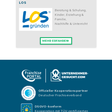
LOS
Beratung & Schulung
,
Kinder, Erziehung &
Familie
,
Nachhilfe & Unterricht
MEHR ERFAHREN
Offizieller Kooperationspartner
Deutscher Frachiseverband
DSGVO-konform
Kooperation mit TÜV-zertifizierten