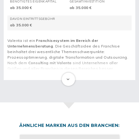
BENÖTIGTES EIGENKAPITAL
GESAMTINVESTITION
ab 35.000 €
ab 35.000 €
DAVON EINTRITTSGEBÜHR
ab 35.000 €
Valenta ist ein
Franchisesystem im Bereich der
Unternehmensberatung
. Die Geschäftsidee des Franchise
beinhaltet drei wesentliche Themenschwerpunkte:
Prozessoptimierung, digitale Transformation und Outsourcing.
Nach dem
Consulting mit Valenta
sind Unternehmen aller
Größen und aller Branchen in diesen Bereichen besser
aufgestellt, unter anderem dank Künstlicher Intelligenz oder
Roboter-Automatisierung.
Valenta ist
weltweit im Consulting erfolgreich
. Sein Fachwissen
hat der Franchisegeber in bewährte Arbeitsprozesse gepackt,
die dir zur Verfügung stehen. Das bedeutet, dass du dich als
Franchisepartner*in voll und ganz der Akquise widmen kannst.
Du benötigst
für deine Existenzgründung mit Valenta relativ
geringes Startkapital
. Während der Franchisepartnerschaft
ÄHNLICHE MARKEN AUS DEN BRANCHEN:
bestehen mehrere Einnahmemöglichkeiten für dich, da du
sowohl einmaliges als auch wiederkehrendes Einkommen