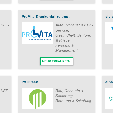
ProVita Krankenfahrdienst
viv
& KFZ-
Auto, Mobilität & KFZ-
Service
,
Gesundheit, Senioren
& Pflege
,
Personal &
Management
MEHR ERFAHREN
PV Green
eins
& KFZ-
Bau, Gebäude &
Sanierung
,
Beratung & Schulung