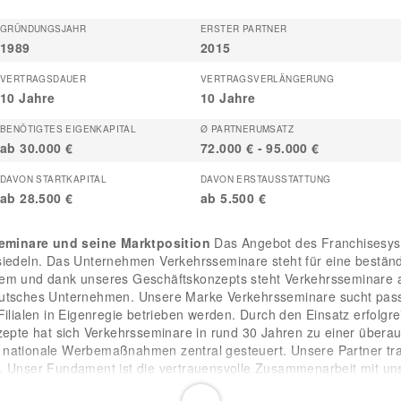
GRÜNDUNGSJAHR
ERSTER PARTNER
1989
2015
VERTRAGSDAUER
VERTRAGSVERLÄNGERUNG
10 Jahre
10 Jahre
BENÖTIGTES EIGENKAPITAL
Ø PARTNERUMSATZ
ab 30.000 €
72.000 € - 95.000 €
DAVON STARTKAPITAL
DAVON ERSTAUSSTATTUNG
ab 28.500 €
ab 5.500 €
eminare und seine Marktposition
Das Angebot des Franchisesyst
siedeln. Das Unternehmen Verkehrsseminare steht für eine beständi
tem und dank unseres Geschäftskonzepts steht Verkehrsseminare a
eutsches Unternehmen. Unsere Marke Verkehrsseminare sucht pass
Filialen in Eigenregie betrieben werden. Durch den Einsatz erfolg
nzepte hat sich Verkehrsseminare in rund 30 Jahren zu einer übera
 nationale Werbemaßnahmen zentral gesteuert. Unsere Partner tra
n. Unser Fundament ist die vertrauensvolle Zusammenarbeit mit 
heutzutage ein respektierter und erfolgsgekrönter Marktteilnehmer