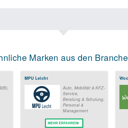
hnliche Marken aus den Branche
MPU Leicht
Woc
B2B)
,
Auto, Mobilität & KFZ-
Service
,
Beratung & Schulung
,
Personal &
Management
MEHR ERFAHREN