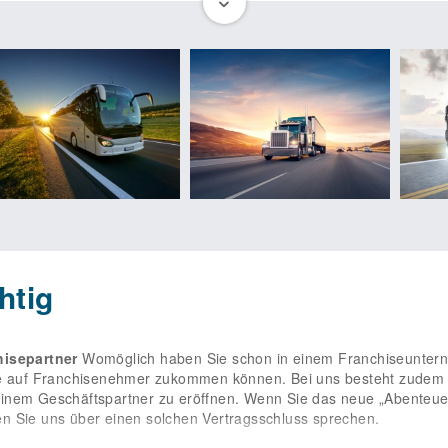
nehmer
Wir sind für unsere Franchisenehmer da und stehen ihnen 
sie bestens auf ihre neue Aufgabe vorzubereiten. Wir kümmern un
s der Fokus für unsere Partner auf dem täglichen Geschäft liegen k
uf die wesentlichen Vertriebsaufgaben fokussieren, die den geschäf
ner zusammengestellten Support-Baukasten unterstützen wir unser
nachhaltige Erfolge sichern und die anfallenden Kosten begrenzen
erlicher Weiterentwicklung bei allen Fragen im Hinblick auf das 
obte Know-how von Verkehrsseminare und einen überzeugenden Ser
bei uns zentral einzukaufen. Zur Umsetzung in der Region erarbeite
ekonzepte. Überdies werden unsere Partner Teil einer starken Wer
h mit seinen Franchisenehmern als Partner, die sich häufig über 
und Broschüren und unterstützende Mittel für die Bereiche Personal
.
Franchisevereinbarung
Nach Unterzeichnung einer Franchisever
ßend gegen eine Gebühr um 10 Jahre verlängert werden. Wenn Sie
 eröffnen, nutzen Sie Ihre Chance und treten Sie mit uns in Verbi
htig
rprüfung und die Führerschein-Weiterbildung der Kraftfahrer“
hisepartner
Womöglich haben Sie schon in einem Franchiseuntern
ie auf Franchisenehmer zukommen können. Bei uns besteht zudem d
inem Geschäftspartner zu eröffnen. Wenn Sie das neue „Abenteuer“
n Sie uns über einen solchen Vertragsschluss sprechen.