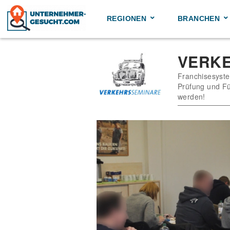
Skip
to
REGIONEN
BRANCHEN
content
VERK
Franchisesyste
Prüfung und Fü
werden!