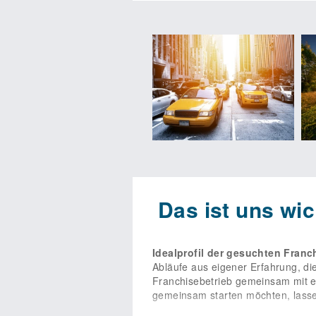
und Schulungen für Franchise
unserer Erfahrung zur Seite, um 
administrative Tätigkeiten, sodas
unsere Franchisepartner komplett a
unserem speziell für unsere Part
Existenzgründung. So lassen sich 
kompetenter Beratung und kontinui
zur Seite. Sie bekommen das erpr
profitieren von der Möglichkeit, 
für das Marketing attraktive Werb
Verkehrsseminare versteht man sic
austauschen. Informative Artikel 
entwicklung stehen zur Verfügung
10 Jahre und kann daran anschlie
Franchisebetrieb in Ihrer Stadt zu
Das ist uns wic
Prüfungs-Profi für die Unternehme
Idealprofil der gesuchten Franc
Abläufe aus eigener Erfahrung, d
Franchisebetrieb gemeinsam mit e
gemeinsam starten möchten, lasse