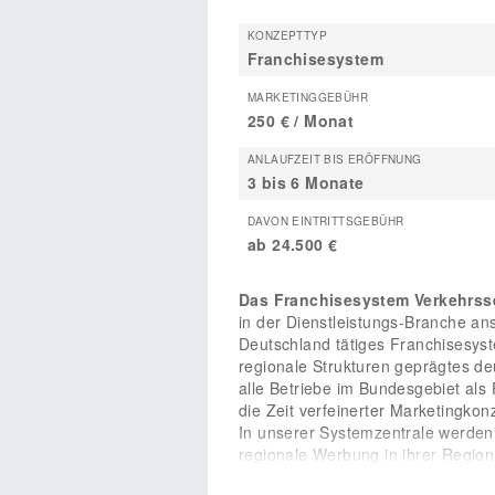
KONZEPTTYP
Franchisesystem
MARKETINGGEBÜHR
250 € / Monat
ANLAUFZEIT BIS ERÖFFNUNG
3 bis 6 Monate
DAVON EINTRITTSGEBÜHR
ab 24.500 €
Das Franchisesystem Verkehrss
in der Dienstleistungs-Branche an
Deutschland tätiges Franchisesys
regionale Strukturen geprägtes d
alle Betriebe im Bundesgebiet als 
die Zeit verfeinerter Marketingko
In unserer Systemzentrale werden
regionale Werbung in ihrer Regio
diesem starken Netzwerk sind wir 