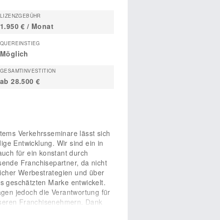
LIZENZGEBÜHR
1.950 € / Monat
QUEREINSTIEG
Möglich
GESAMTINVESTITION
ab 28.500 €
ems Verkehrsseminare lässt sich
ge Entwicklung. Wir sind ein in
uch für ein konstant durch
ende Franchisepartner, da nicht
reicher Werbestrategien und über
us geschätzten Marke entwickelt.
gen jedoch die Verantwortung für
unseren Franchisenehmern. Dank
 in Deutschland.
Hilfestellung