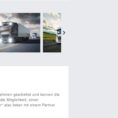
mit unserem Praxiswissen und
s regelmäßig um bestimmte
ann. Auf diese Weise können sich
tlichen Erfolg sicherstellen. Mit
e Franchisenehmer bei der
. Wir stehen unseren Partnern mit
Management eines Partnerbetriebes
vice mit viel Erfahrung und
Next
n unsere kompetenten Spezialisten
begemeinschaft. Bei
Erfahrungen und Aktuelles
beschaffung, -führung und -
einbarung ist die Vertragsdauer
 Interesse daran haben, einen
ndung. Verkehrsseminare „Der
ehmen gearbeitet und kennen die
ie Möglichkeit, einen
 also lieber mit einem Partner