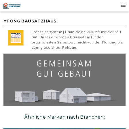
Skip
to
content
YTONG BAUSATZHAUS
Franchisesystem | Baue deine Zukunft mit der N° 1
auf! Unser erprobtes Bausystem für den
organisierten Selbstbau reicht von der Planung bis
zum glasdichten Rohbau.
Ähnliche Marken nach Branchen: