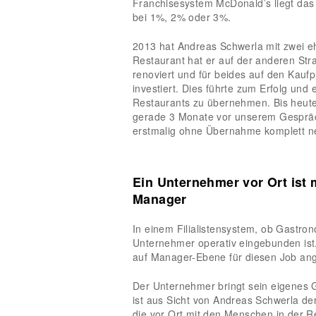
Franchisesystem McDonald’s liegt das
bei 1%, 2% oder 3%.
2013 hat Andreas Schwerla mit zwei 
Restaurant hat er auf der anderen Str
renoviert und für beides auf den Kauf
investiert. Dies führte zum Erfolg und 
Restaurants zu übernehmen. Bis heut
gerade 3 Monate vor unserem Gespräc
erstmalig ohne Übernahme komplett ne
Ein Unternehmer vor Ort ist m
Manager
In einem Filialistensystem, ob Gastron
Unternehmer operativ eingebunden ist.
auf Manager-Ebene für diesen Job ange
Der Unternehmer bringt sein eigenes G
ist aus Sicht von Andreas Schwerla de
die vor Ort mit den Menschen in der Re