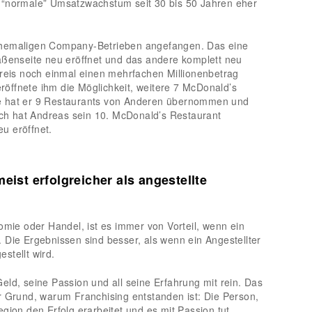
 “normale” Umsatzwachstum seit 30 bis 50 Jahren eher
ehemaligen Company-Betrieben angefangen. Das eine
aßenseite neu eröffnet und das andere komplett neu
preis noch einmal einen mehrfachen Millionenbetrag
eröffnete ihm die Möglichkeit, weitere 7 McDonald’s
e hat er 9 Restaurants von Anderen übernommen und
h hat Andreas sein 10. McDonald’s Restaurant
u eröffnet.
eist erfolgreicher als angestellte
omie oder Handel, ist es immer von Vorteil, wenn ein
 Die Ergebnissen sind besser, als wenn ein Angestellter
stellt wird.
eld, seine Passion und all seine Erfahrung mit rein. Das
r Grund, warum Franchising entstanden ist: Die Person,
gion den Erfolg erarbeitet und es mit Passion tut.