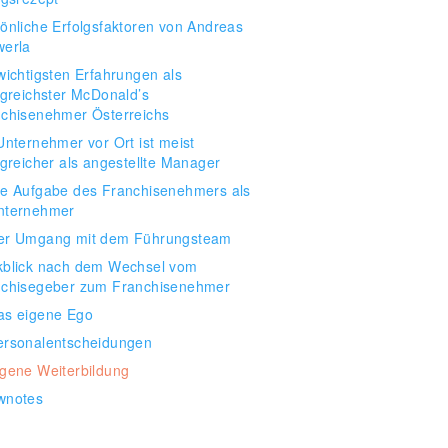
önliche Erfolgsfaktoren von Andreas
werla
wichtigsten Erfahrungen als
lgreichster McDonald’s
chisenehmer Österreichs
Unternehmer vor Ort ist meist
lgreicher als angestellte Manager
ie Aufgabe des Franchisenehmers als
nternehmer
er Umgang mit dem Führungsteam
kblick nach dem Wechsel vom
nchisegeber zum Franchisenehmer
as eigene Ego
ersonalentscheidungen
igene Weiterbildung
wnotes