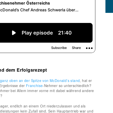
nd dem Erfolgsrezept
 ganz oben an der Spitze von McDonald’s stand
, hat er
 Ergebnisse der
Franchise
-Nehmer so unterschiedlich?
ehmer bei Allem immer vorne mit dabei während andere
d?
anager, endlich an einem Ort niederzulassen und als
eistungen kein Zufall sind. Sein Hauptantrieb war und