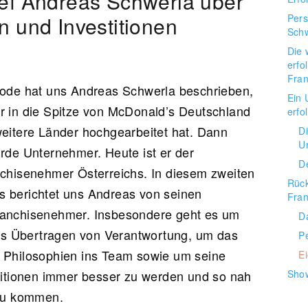
ef Andreas Schwerla über
 und Investitionen
Pers
Sch
Die 
erfo
Fran
sode hat uns Andreas Schwerla beschrieben,
Ein 
r in die Spitze von McDonald’s Deutschland
erfo
weitere Länder hochgearbeitet hat. Dann
D
U
rde Unternehmer. Heute ist er der
D
nchisenehmer Österreichs. In diesem zweiten
Rüc
 berichtet uns Andreas von seinen
Fra
ranchisenehmer. Insbesondere geht es um
D
s Übertragen von Verantwortung, um das
P
 Philosophien ins Team sowie um seine
E
stitionen immer besser zu werden und so nah
Sho
 zu kommen.