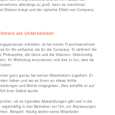
ernehmen allerdings zu groß, kann es manchmal
el Distanz kriegt und der typische Effekt von Company-
ehmers als Unternehmer
ungspersonen mitreden, ist bei einem Franchisenehmer
s für ihn einfacher als für die Company. Er definiert die
ie Philosophie, die Gene und die Visionen. Gleichzeitig
tern, ihr Werkzeug einzusetzen und das zu tun, was sie
 halten.
hmer ganz genau bei seinen Mitarbeitern zugehört. Er
funden haben und wo es ihnen an etwas fehlte.
Einstellungen und Werte mitgegeben. Dies schaffte er auf
eil ihrer Selbst wurde.
rprüfen, ob es irgendwo Abwandlungen gibt und in die
er regelmäßig in den Betrieben vor Ort, um Anpassungen
en. Beispiel: Häufig wollen seine Mitarbeiter