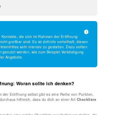
n
r Kontakte, die sich im Rahmen der Eröffnung
icht greifbar sind: Es ist definitiv vorteilhaft, diesen
eintrittes sehr intensiv zu gestalten. Dazu sollten
genutzt werden, wie zum Beispiel Verköstigung
der Angebote.
ffnung: Woran sollte ich denken?
i der Eröffnung selbst gibt es eine Reihe von Punkten,
 durchaus hilfreich, dass du dich an einer Art
Checkliste