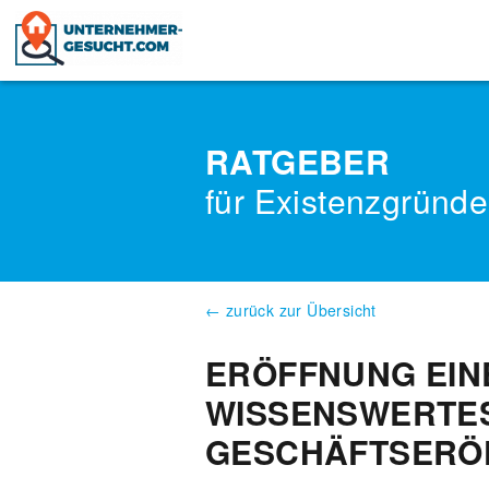
Skip
to
content
RATGEBER
für Existenzgründe
← zurück zur Übersicht
ERÖFFNUNG EIN
WISSENSWERTE
GESCHÄFTSERÖ