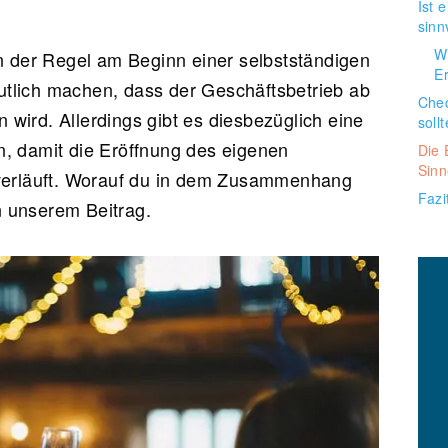
Ist 
sinn
W
n der Regel am Beginn einer selbstständigen
E
deutlich machen, dass der Geschäftsbetrieb ab
Chec
ird. Allerdings gibt es diesbezüglich eine
soll
, damit die Eröffnung des eigenen
Die 
Sinn
 verläuft. Worauf du in dem Zusammenhang
Fazi
in unserem Beitrag.