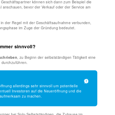
 Geschäftspartner können sich dann zum Beispiel die
l anschauen, bevor der Verkauf oder der Service am
ng in der Regel mit der Geschäftsaufnahme verbunden,
ungsphase im Zuge der Gründung bedeutet.
immer sinnvoll?
schrieben
, zu Beginn der selbstständigen Tätigkeit eine
ng durchzuführen.
Eröffnung allerdings sehr sinnvoll um potentielle
ntuell Investoren auf die Neueröffnung und die
 aufmerksam zu machen.
niger bei Solo-Selbstständigen, die Zuhause im