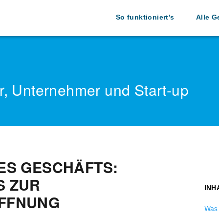
So funktioniert’s
Alle G
r, Unternehmer und Start-up
ES GESCHÄFTS:
S ZUR
INH
FFNUNG
Was 