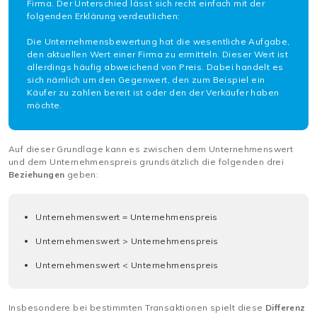
Firma. Der Unterschied lässt sich recht einfach mit der
folgenden Erklärung verdeutlichen:
Die Unternehmensbewertung hat die wesentliche Aufgabe,
den aktuellen Wert einer Firma zu ermitteln. Dieser Wert ist
allerdings häufig abweichend von Preis. Dabei handelt es
sich nämlich um den Gegenwert, den zum Beispiel ein
Käufer zu zahlen bereit ist oder den der Verkäufer haben
möchte.
Auf dieser Grundlage kann es zwischen dem Unternehmenswert
und dem Unternehmenspreis grundsätzlich die folgenden drei
Beziehungen
geben:
Unternehmenswert = Unternehmenspreis
Unternehmenswert > Unternehmenspreis
Unternehmenswert < Unternehmenspreis
Insbesondere bei bestimmten Transaktionen spielt diese
Differenz