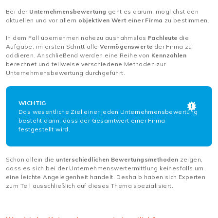
Bei der
Unternehmensbewertung
geht es darum, möglichst den
aktuellen und vor allem
objektiven Wert
einer
Firma
zu bestimmen.
In dem Fall übernehmen nahezu ausnahmslos
Fachleute
die
Aufgabe, im ersten Schritt alle
Vermögenswerte
der Firma zu
addieren. Anschließend werden eine Reihe von
Kennzahlen
berechnet und teilweise verschiedene Methoden zur
Unternehmensbewertung durchgeführt.
WICHTIG
Das wesentliche Ziel einer jeden Unternehmensbewertung
besteht darin, dass der Gesamtwert einer Firma
festgestellt wird.
Schon allein die
unterschiedlichen Bewertungsmethoden
zeigen,
dass es sich bei der Unternehmenswertermittlung keinesfalls um
eine leichte Angelegenheit handelt. Deshalb haben sich Experten
zum Teil ausschließlich auf dieses Thema spezialisiert.