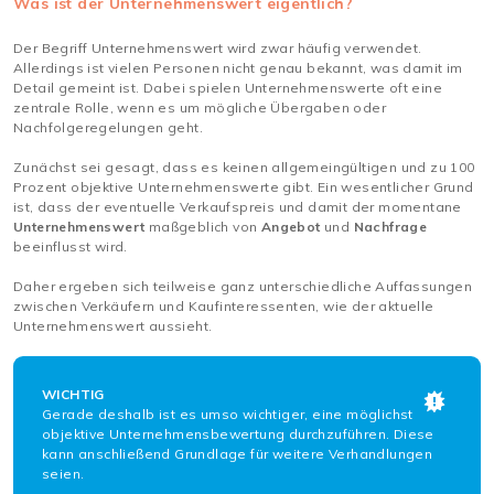
Was ist der Unternehmenswert eigentlich?
Der Begriff Unternehmenswert wird zwar häufig verwendet.
Allerdings ist vielen Personen nicht genau bekannt, was damit im
Detail gemeint ist. Dabei spielen Unternehmenswerte oft eine
zentrale Rolle, wenn es um mögliche Übergaben oder
Nachfolgeregelungen geht.
Zunächst sei gesagt, dass es keinen allgemeingültigen und zu 100
Prozent objektive Unternehmenswerte gibt. Ein wesentlicher Grund
ist, dass der eventuelle Verkaufspreis und damit der momentane
Unternehmenswert
maßgeblich von
Angebot
und
Nachfrage
beeinflusst wird.
Daher ergeben sich teilweise ganz unterschiedliche Auffassungen
zwischen Verkäufern und Kaufinteressenten, wie der aktuelle
Unternehmenswert aussieht.
WICHTIG
Gerade deshalb ist es umso wichtiger, eine möglichst
objektive Unternehmensbewertung durchzuführen. Diese
kann anschließend Grundlage für weitere Verhandlungen
seien.