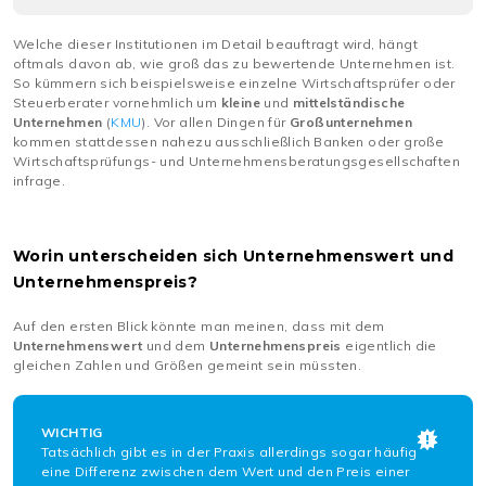
Welche dieser Institutionen im Detail beauftragt wird, hängt
oftmals davon ab, wie groß das zu bewertende Unternehmen ist.
So kümmern sich beispielsweise einzelne Wirtschaftsprüfer oder
Steuerberater vornehmlich um
kleine
und
mittelständische
Unternehmen
(
KMU
). Vor allen Dingen für
Großunternehmen
kommen stattdessen nahezu ausschließlich Banken oder große
Wirtschaftsprüfungs- und Unternehmensberatungsgesellschaften
infrage.
Worin unterscheiden sich Unternehmenswert und
Unternehmenspreis?
Auf den ersten Blick könnte man meinen, dass mit dem
Unternehmenswert
und dem
Unternehmenspreis
eigentlich die
gleichen Zahlen und Größen gemeint sein müssten.
WICHTIG
Tatsächlich gibt es in der Praxis allerdings sogar häufig
eine Differenz zwischen dem Wert und den Preis einer