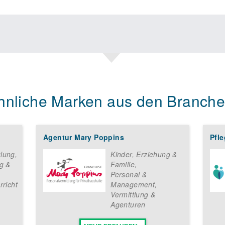
chulungen an und stehen bei Fragen jederzeit zur Seite. Wir mach
lichen ihnen, sich mit dem bewährten Service und einem umfangr
auf dem Markt zu behaupten. Darüber hinaus haben sie die Geleg
Experten aus dem Marketing kümmern sich um die Planung überze
sere Partner Teilnehmer in einem schlagkräftigen Werbenetz. AB
hmern eine fruchtbare Partnerschaft mit einem kontinuierlichen Inf
onen und Hilfsmittel für die Bereiche Personalbeschaffung, -führu
hnliche Marken aus den Branche
nbarung
Agentur Mary Poppins
Pfle
lung
,
Kinder, Erziehung &
g &
Familie
,
terzeichnung 1 Jahre und kann in der Folge um 1 Jahre verlänger
Personal &
ns auf und lassen Sie Ihren Traum eines eigenen Unternehmen
rricht
Management
,
uf Sie und Ihren Einsatz für die gemeinsame Marke! ABRAKADABRA-S
Vermittlung &
kindliche Spracherziehung!“
Agenturen