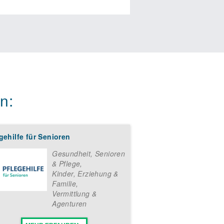
en unser erprobtes Fachwissen für
eichen Erfahrungsschatz von
enheit, bei uns zentral
ugender Werbeaktionen zur
RAKADABRA-Sprachen für Kinder
ormations- und
ng und -entwicklung stehen zur
n:
gehilfe für Senioren
Gesundheit, Senioren
& Pflege
,
t werden. Nehmen Sie als künftiger
Kinder, Erziehung &
s wahr werden. ABRAKADABRA-
Familie
,
prachen für Kinder „Spielend fürs
Vermittlung &
Agenturen