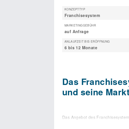
KONZEPTTYP
Franchisesystem
MARKETINGGEBÜHR
auf Anfrage
ANLAUFZEIT BIS ERÖFFNUNG
6 bis 12 Monate
Das Franchise
und seine Markt
Das Angebot des Franchisesystems
hervorragenden Angebot für moti
Bekanntheitsgrad. Wir sind ein üb