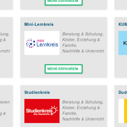
MEHR ERFAHREN
Mini-Lernkreis
KU
lung
,
Beratung & Schulung
,
g &
Kinder, Erziehung &
Familie
,
rricht
Nachhilfe & Unterricht
MEHR ERFAHREN
Studienkreis
Dude
ioren
Beratung & Schulung
,
Kinder, Erziehung &
g &
Familie
,
Nachhilfe & Unterricht