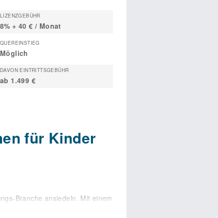
LIZENZGEBÜHR
8% + 40 € / Monat
QUEREINSTIEG
Möglich
DAVON EINTRITTSGEBÜHR
ab 1.499 €
n für Kinder
ungs-Branche ansiedeln. Mit einem
 für Kinder einen hohen
sition beruht insbesondere auf