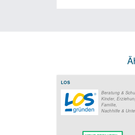
können, bieten wir ständig neue S
unsere Partner nutzbar und ermög
ABRAKADABRA-Sprachen für Kinder 
einzukaufen. Unsere erfahrenen 
Umsetzung vor Ort. So werden un
strebt mit sämtlichen Franchisene
Erfahrungsaustausch an. Informati
Verfügung.
Ä
Franchiseverei
LOS
Beratung & Schu
Kinder, Erziehun
Die Vertragsdauer beträgt nach Un
Familie
,
Franchisenehmer Verbindung zu u
Nachhilfe & Unte
Sprachen für Kinder freut sich a
Leben lernen. Ihr Experte für früh