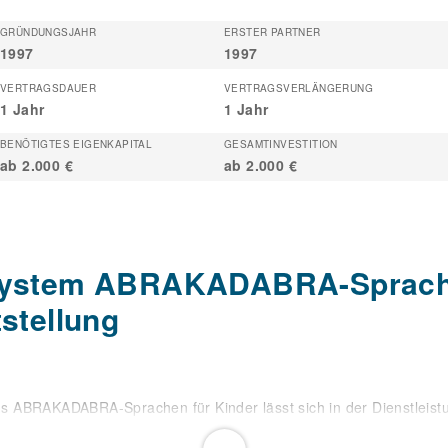
GRÜNDUNGSJAHR
ERSTER PARTNER
1997
1997
VERTRAGSDAUER
VERTRAGSVERLÄNGERUNG
1 Jahr
1 Jahr
BENÖTIGTES EIGENKAPITAL
GESAMTINVESTITION
ab 2.000 €
ab 2.000 €
system ABRAKADABRA-Sprache
stellung
 ABRAKADABRA-Sprachen für Kinder lässt sich in der Dienstleist
vierte Jungunternehmer genießt die Marke ABRAKADABRA-Sprachen
er Europa hinaus tätiges Franchisesystem. Unsere heutige Marktpo