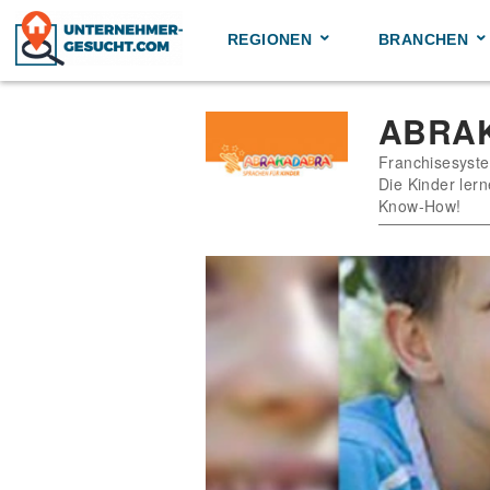
Skip
to
REGIONEN
BRANCHEN
content
ABRAK
Franchisesyste
Die Kinder ler
Know-How!