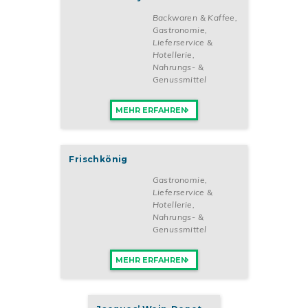
Nutze diese einzigartige Gelegenheit, dein eigenes gesundes
Backwaren & Kaffee
,
und leckeres Business zu starten. Werde Teil der ADANUS
Gastronomie,
CIGKÖFTE-Familie und ermögliche anderen außergewöhnliche
Lieferservice &
und geschmackvolle türkische Erlebnisse.
Hotellerie
,
Nahrungs- &
Genussmittel
MEHR ERFAHREN
Frischkönig
Gastronomie,
Lieferservice &
Hotellerie
,
Nahrungs- &
Genussmittel
MEHR ERFAHREN