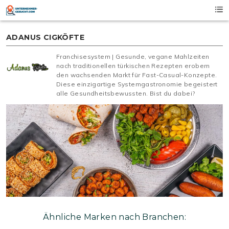
Skip
to
content
ADANUS CIGKÖFTE
Franchisesystem | Gesunde, vegane Mahlzeiten
nach traditionellen türkischen Rezepten erobern
den wachsenden Markt für Fast-Casual-Konzepte.
Diese einzigartige Systemgastronomie begeistert
alle Gesundheitsbewussten. Bist du dabei?
Ähnliche Marken nach Branchen: