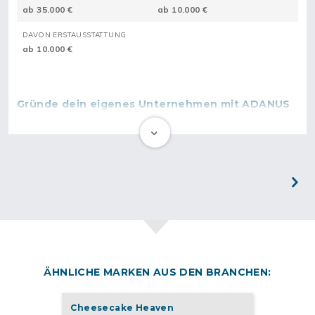
ab 35.000 €
ab 10.000 €
DAVON ERSTAUSSTATTUNG
ab 10.000 €
Gründe dein eigenes Unternehmen mit ADANUS
CIGKÖFTE
Bist du ein begeisterter Fan der türkischen Küche und lebst
selbst vegan oder vegetarisch? Möchtest du zudem aus
deinem 9-to-5-Job ausbrechen und mehr Freiheit genießen?
Dann könnte ADANUS CIGKÖFTE genau das Richtige für dich
sein.
Next
Seit 2018 beweisen die zwei Standorte in Berlin, dass die
Nachfrage nach ADANUS CIGKÖFTE stetig wächst und es
enormes Wachstumspotential gibt. Das flexible Franchise-
Modell von ADANUS CIGKÖFTE reagiert auf verschiedene
ÄHNLICHE MARKEN AUS DEN BRANCHEN:
Marktbedingungen.
Die breite Zielgruppe von ADANUS CIGKÖFTE umfasst nicht nur
Cheesecake Heaven
vegan und vegetarisch lebende Menschen, sondern auch junge