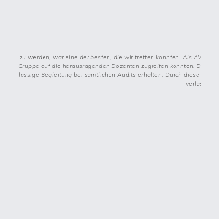
uppe zu werden, war eine der besten, die wir treffen konnten. Als AWZ Bre
r AWZ Gruppe auf die herausragenden Dozenten zugreifen konnten. Diese Do
ie zuverlässige Begleitung bei sämtlichen Audits erhalten. Durch diese kont
verlässlic