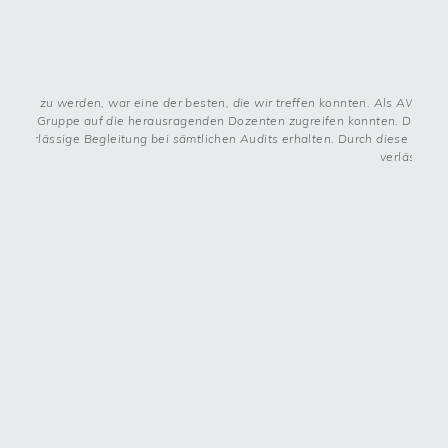
uppe zu werden, war eine der besten, die wir treffen konnten. Als AWZ Bre
r AWZ Gruppe auf die herausragenden Dozenten zugreifen konnten. Diese Do
ie zuverlässige Begleitung bei sämtlichen Audits erhalten. Durch diese kont
verlässlic