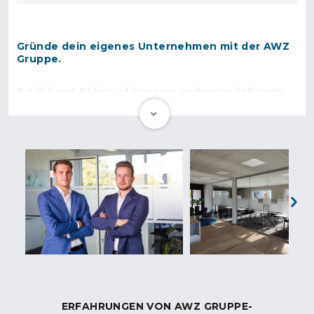
Gründe dein eigenes Unternehmen mit der AWZ
Gruppe.
Bist du bereit, Bildung auf eine neue, moderne und effiziente
Weise zu gestalten und dabei einen unternehmerischen Erfolg
zu erzielen? Oder möchtest du Menschen auf ihrem
Bildungsweg begleiten und gleichzeitig einen positiven
gesellschaftlichen Beitrag leisten? Wenn du dich für diese
spannenden Herausforderungen begeistern kannst, bietet die
AWZ GRUPPE genau die richtige Grundlage für deine
unternehmerische Zukunft.
In einer Partnerschaft mit der AWZ GRUPPE profitierst du von
einem innovativen Bildungskonzept, das zukunftsorientierte
Next
Bildungsangebote mit modernster Technologie kombiniert.
Durch den Einsatz von Künstlicher Intelligenz, virtuellen
Schulungsräumen und VR-Brillen wird das Lernen nicht nur
interaktiv, sondern auch praxisnah und zeitgemäß gestaltet.
Dies hebt sich deutlich von klassischen Bildungsträgern ab und
eröffnet dir neue Möglichkeiten in der Bildungsbranche.
ERFAHRUNGEN VON AWZ GRUPPE-