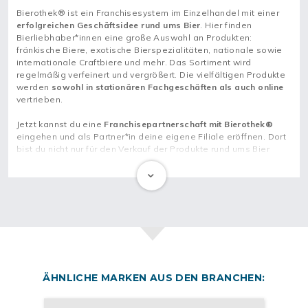
Bierothek® ist ein Franchisesystem im Einzelhandel mit einer
erfolgreichen Geschäftsidee rund ums Bier
. Hier finden
Bierliebhaber*innen eine große Auswahl an Produkten:
fränkische Biere, exotische Bierspezialitäten, nationale sowie
internationale Craftbiere und mehr. Das Sortiment wird
regelmäßig verfeinert und vergrößert. Die vielfältigen Produkte
werden
sowohl in stationären Fachgeschäften als auch online
vertrieben.
Jetzt kannst du eine
Franchisepartnerschaft mit Bierothek®
eingehen und als Partner*in deine eigene Filiale eröffnen. Dort
bist du nicht nur für den Verkauf der Produkte rund ums Bier
zuständig, sondern auch für das Veranstalten von
Tastings für
Bierliebhaber*innen vor Ort
.
Mach dich als Franchisenehmer*in im Fachhandel
selbstständig
Bei deiner
Existenzgründung mit deiner eigenen Bierothek®
kannst du deinen Kundinnen und Kunden zusätzlich zum
allgemeinen Sortiment mehr als zehn Biermarken anbieten, die
ÄHNLICHE MARKEN AUS DEN BRANCHEN:
Bierothek® exklusiv vertreibt. Da der Franchisegeber seit 2015
im Einzelhandel tätig ist, hast du als Franchisepartner*in eine
starke Marke mit viel Branchenwissen und
langjähriger