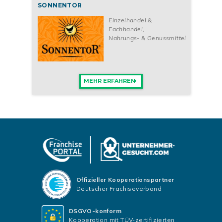
SONNENTOR
Einzelhandel &
Fachhandel
,
Nahrungs- & Genussmittel
MEHR ERFAHREN
Offizieller Kooperationspartner
Deutscher Frachiseverband
DSGVO-konform
Kooperation mit TÜV-zertifizierten