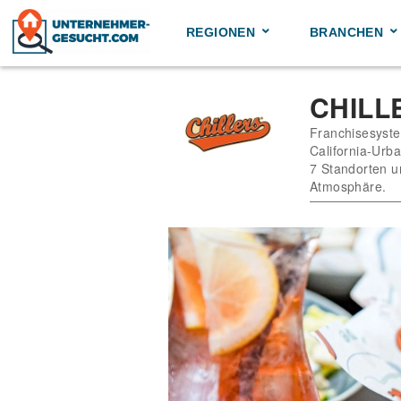
Skip
to
REGIONEN
BRANCHEN
content
CHILL
Franchisesyste
California-Urb
7 Standorten u
Atmosphäre.