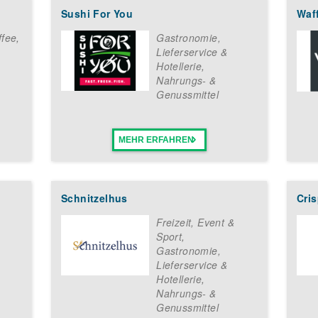
ERS Bars & Restaurants zu werden – und erschaffe deinen eigenen
Sushi For You
Waff
ffee
,
Gastronomie,
Lieferservice &
Hotellerie
,
Nahrungs- &
Genussmittel
MEHR ERFAHREN
Schnitzelhus
Cri
Freizeit, Event &
Sport
,
Gastronomie,
Lieferservice &
Hotellerie
,
Nahrungs- &
Genussmittel