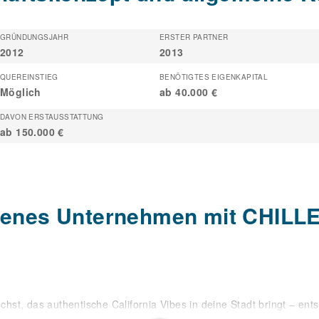
GRÜNDUNGSJAHR
ERSTER PARTNER
2012
2013
QUEREINSTIEG
BENÖTIGTES EIGENKAPITAL
Möglich
ab 40.000 €
DAVON ERSTAUSSTATTUNG
ab 150.000 €
genes Unternehmen mit CHILL
st, das authentische California Vibes in deine Stadt bringt – ent
rants genau dein Match.