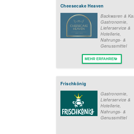
Nutze die Chance, Teil von CHILL
Cheesecake Heaven
mobil: CHILLERS funktioniert
Backwaren & Ka
Gastronomie,
Lieferservice &
Hotellerie
,
Nahrungs- &
Genussmittel
MEHR ERFAHREN
Frischkönig
Gastronomie,
Lieferservice &
Hotellerie
,
Nahrungs- &
Genussmittel