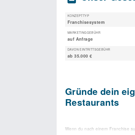
KONZEPTTYP
Franchisesystem
MARKETINGGEBÜHR
auf Anfrage
DAVON EINTRITTSGEBÜHR
ab 35.000 €
Gründe dein ei
Restaurants
Wenn du nach einem Franchise such
dann ist CHILLERS Bars & Restau