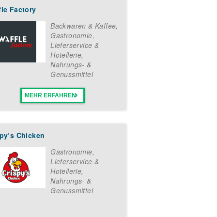
 „Urban Beach“. Ob stationär oder
le Factory
Backwaren & Kaffee
,
Gastronomie,
Lieferservice &
Hotellerie
,
Nahrungs- &
Genussmittel
MEHR ERFAHREN
spy’s Chicken
Gastronomie,
Lieferservice &
Hotellerie
,
Nahrungs- &
Genussmittel