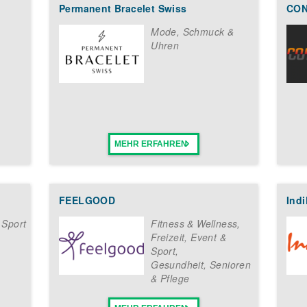
ationspaket!
Permanent Bracelet Swiss
CON
del liegen dir am Herzen? Du hast ein Gespür für Mode und bist mo
Neuigkeiten aus der Fashionwelt zu präsentieren? Du willst dich al
Mode, Schmuck &
 zum Erfolg führen? Dann komm zu DONDEAD! Um mehr über das Fra
Uhren
formular auf dieser Seite aus. Im Anschluss erhältst du dein koste
 deiner Partnerschaft mit DONDEAD. Alles schnell und unkomplizie
MEHR ERFAHREN
FEELGOOD
Indi
 Sport
Fitness & Wellness
,
Freizeit, Event &
Sport
,
Gesundheit, Senioren
& Pflege