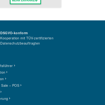
MEHR ERFAHREN
DSGVO-konform
Kooperation mit TÜV-zertifizierten
Datenschutzbeauftragten
tsführer
tion
ion
f Sale – POS
erung