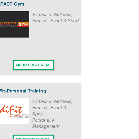
TACT Gym
tiviert, deiner anspruchsvollen
s Unternehmer*in selbstständig
Fitness & Wellness
,
nchise-System zu erfahren, fülle
Freizeit, Event & Sport
nloses Informationspaket mit
rt per E-Mail.
MEHR ERFAHREN
Fit-Personal Training
Fitness & Wellness
,
Freizeit, Event &
Sport
,
Personal &
Management