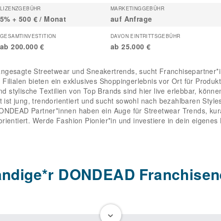
LIZENZGEBÜHR
MARKETINGGEBÜHR
5% + 500 € / Monat
auf Anfrage
GESAMTINVESTITION
DAVON EINTRITTSGEBÜHR
ab 200.000 €
ab 25.000 €
ngesagte Streetwear und Sneakertrends, sucht Franchisepartner*i
ilialen bieten ein exklusives Shoppingerlebnis vor Ort für Produkte
und stylische Textilien von Top Brands sind hier live erlebbar, könn
t jung, trendorientiert und sucht sowohl nach bezahlbaren Styles
DONDEAD Partner*innen haben ein Auge für Streetwear Trends, kur
ientiert. Werde Fashion Pionier*in und investiere in dein eigenes
ändige*r DONDEAD Franchisen
ationsstärke, Teamfähigkeit und ein einzigartiges Trendgespür au