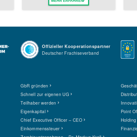
MEHR ERFAHREN
Offizieller Kooperationspartner
Deutscher Frachiseverband
GbR gründen
Geschäf
Schnell zur eigenen UG
Distribu
Teilhaber werden
Innovat
Eigenkapital
Point O
Chief Executive Officer – CEO
Holding
Einkommenssteuer
Finanzi