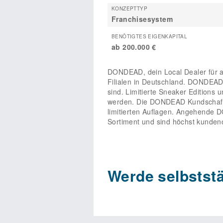
KONZEPTTYP
Franchisesystem
BENÖTIGTES EIGENKAPITAL
ab 200.000 €
DONDEAD, dein Local Dealer für a
Filialen in Deutschland. DONDEAD F
sind. Limitierte Sneaker Editions 
werden. Die DONDEAD Kundschaft is
limitierten Auflagen. Angehende 
Sortiment und sind höchst kundenor
Werde selbstst
Du zeichnest dich durch Kommunik