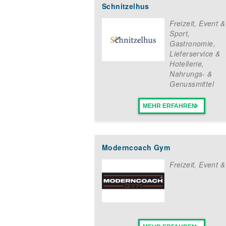
Bestelle jetzt dein Inform
Schnitzelhus
Streetwear Trends und lokaler Han
Kundschaft vor Ort die heißesten 
Freizeit, Event &
machen und deine eigene Filiale
Sport
,
einfach das unverbindliche Kontakt
Gastronomie,
weiteren ausführlichen Angaben zu
Lieferservice &
Hotellerie
,
Nahrungs- &
Genussmittel
MEHR ERFAHREN
Moderncoach Gym
Freizeit, Event &