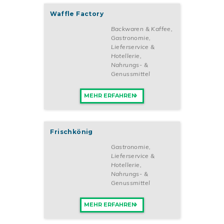
Sie als Franchisepartner von Gelateria La Luna einen neuen
Einzelhandelsbetrieb in Ihrem Ort! Wir freuen uns auf Sie!
Waffle Factory
Gelateria La Luna „Erfolgreich als Franchisenehmer in den
Sommer starten – mit der Gelateria La Luna.“
Backwaren & Kaffee
,
Gastronomie,
Lieferservice &
Hotellerie
,
Nahrungs- &
Genussmittel
MEHR ERFAHREN
Frischkönig
Gastronomie,
Lieferservice &
Hotellerie
,
Nahrungs- &
Genussmittel
MEHR ERFAHREN