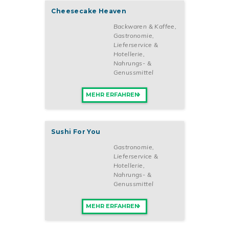
Partnerbetriebes auf eine kontinuierliche Weiterbildung stützen
Cheesecake Heaven
können, bieten wir ständig neue Schulungen an und stehen bei
Fragen jederzeit zur Seite. Wir machen unser erprobtes Know-
Backwaren & Kaffee
,
how für unsere Partner nutzbar und ermöglichen ihnen, mit dem
Gastronomie,
umfangreichen und qualitativ hochwertigen Produktangebot von
Lieferservice &
Gelateria La Luna Erfolg zu haben. Außerdem besteht die
Hotellerie
,
Möglichkeit, bei uns zentral einzukaufen. Durch unsere
Nahrungs- &
renommierten Marketingspezialisten werden
Genussmittel
Werbekonzeptionen angefertigt, die in der Region
implementiert werden. Auf diese Weise profitieren unsere
MEHR ERFAHREN
Partner von einer großen Werbegemeinschaft. Bei Gelateria La
Luna versteht man sich mit seinen Franchisenehmern als
Partner, die sich ständig über Gelerntes und Neuerungen
austauschen. Für die Bereiche Personalbeschaffung, -führung
Sushi For You
und -entwicklung stellen wir informatives Material und
Hilfsmittel zur Verfügung.
Gastronomie,
Lieferservice &
Hotellerie
,
Nahrungs- &
Franchisevertrag
Genussmittel
Nach Unterzeichnung einer Franchisevereinbarung beträgt die
MEHR ERFAHREN
Vertragsdauer 5 Jahre und kann anschließend um 10 Jahre
verlängert werden. Kommen Sie jetzt auf uns zu und eröffnen