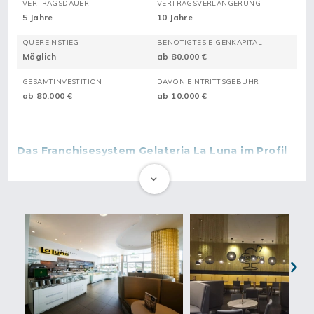
VERTRAGSDAUER
VERTRAGSVERLÄNGERUNG
5 Jahre
10 Jahre
QUEREINSTIEG
BENÖTIGTES EIGENKAPITAL
Möglich
ab 80.000 €
GESAMTINVESTITION
DAVON EINTRITTSGEBÜHR
ab 80.000 €
ab 10.000 €
Das Franchisesystem Gelateria La Luna im Profil
Gelateria La Luna ist als Franchisesystem mit seinem Angebot
im Bereich Eiscafés in der Einzelhandels-Branche angesiedelt.
Mit einem attraktiven Angebot für Existenzgründer genießt die
Marke Gelateria La Luna einen hohen Bekanntheitsgrad. Wir
sind ein in verschiedenen Ländern Europas operierendes
Franchisesystem. Unsere starke Marktstellung verdanken wir
nicht zuletzt den regional ausgerichteten Strukturen unseres
Netzwerkes. Unsere Marke Gelateria La Luna betreibt nicht alle
Geschäftsstellen hierzulande als Filialen in Eigenregie, sodass
Next
immer geeignete Franchisepartner gesucht werden. Dank
wirkungsvoller Werbestrategien und erprobter