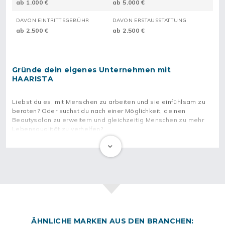
ab 1.000 €
ab 5.000 €
DAVON EINTRITTSGEBÜHR
DAVON ERSTAUSSTATTUNG
ab 2.500 €
ab 2.500 €
Gründe dein eigenes Unternehmen mit
HAARISTA
Liebst du es, mit Menschen zu arbeiten und sie einfühlsam zu
beraten? Oder suchst du nach einer Möglichkeit, deinen
Beautysalon zu erweitern und gleichzeitig Menschen zu mehr
Lebensqualität zu verhelfen?
Wenn du darüber nachdenkst, dein eigenes Unternehmen zu
gründen und gleichzeitig ein starkes Netzwerk hinter dir zu
wissen, dann könnte HAARISTA genau die richtige Wahl sein.
Mit HAARISTA startest du deinen Weg auf einem bewährten
Fundament und nutzt die Vorteile einer Lizenzpartnerschaft.
Das System überzeugt mit hoher Qualität des Sortiments –
bestehend aus Echthaar, handgeknüpften Teilen und
individuellen Maßanfertigungen. Mit den drei Linien Basic,
ÄHNLICHE MARKEN AUS DEN BRANCHEN: