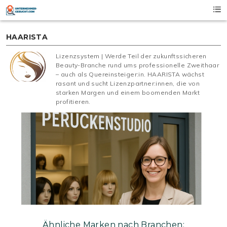
Skip
to
content
HAARISTA
Lizenzsystem | Werde Teil der zukunftssicheren
Beauty-Branche rund ums professionelle Zweithaar
– auch als Quereinsteiger:in. HAARISTA wächst
rasant und sucht Lizenzpartner:innen, die von
starken Margen und einem boomenden Markt
profitieren.
Ähnliche Marken nach Branchen: