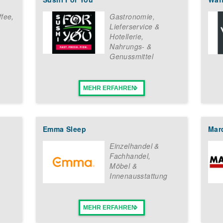
ffee
,
Gastronomie,
Lieferservice &
Hotellerie
,
Nahrungs- &
Genussmittel
MEHR ERFAHREN
Emma Sleep
Mar
Einzelhandel &
Fachhandel
,
Möbel &
Innenausstattung
MEHR ERFAHREN