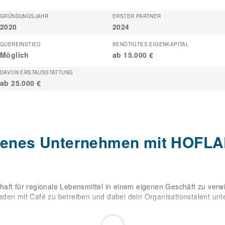
GRÜNDUNGSJAHR
ERSTER PARTNER
2020
2024
QUEREINSTIEG
BENÖTIGTES EIGENKAPITAL
Möglich
ab 15.000 €
DAVON ERSTAUSSTATTUNG
ab 25.000 €
igenes Unternehmen mit HOF
aft für regionale Lebensmittel in einem eigenen Geschäft zu verw
den mit Café zu betreiben und dabei dein Organisationstalent unte
EN WEIDEN stehst du nicht nur für Qualität, sondern auch für Viel