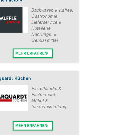
Backwaren & Kaffee
,
Gastronomie,
Lieferservice &
Hotellerie
,
Nahrungs- &
Genussmittel
MEHR ERFAHREN
quardt Küchen
Einzelhandel &
Fachhandel
,
Möbel &
Innenausstattung
MEHR ERFAHREN