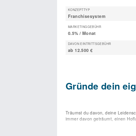
KONZEPTTYP
Franchisesystem
MARKETINGGEBÜHR
0.5% / Monat
DAVON EINTRITTSGEBÜHR
ab 12.500 €
Gründe dein e
Träumst du davon, deine Leidensch
immer davon geträumt, einen Hofla
Als Franchisenehmer*in von HOFLAD