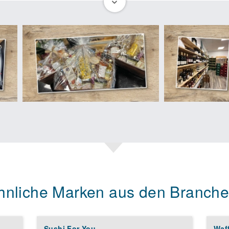
ten Speisen und bietet zusätzlich einen Geschenkkorbautomaten 
er Partnerschaft mit HOFLADEN WEIDEN profitierst du vom bewährt
n dem starken Netzwerk an deiner Seite.
beeindruckende Produktvielfalt mit über 1.000 hochwertigen und fr
. Die kurzen Lieferwege fördern nicht nur die heimische Landwirt
liches Einkaufserlebnis.
gen für eine starke Wirtschaftlichkeit und attraktive Margen. Zude
tigen, regionalen Lebensmitteln.
rsönliche Konzept von HOFLADEN WEIDEN. Du schaffst eine vertraut
akt zu den Produzent*innen genießen können. Die persönliche Not
geistert die Kund*innen jedes Mal aufs Neue.
 WEIDEN Flexibilität bei der Gestaltung deines Geschäfts. Je nach
dürfnisse deiner Kund*innen anpassen und optimieren.
hnliche Marken aus den Branche
Unternehmen mit HOFLADEN WEIDEN zu gründen und deine Träume zu
r starken Marke, die für Nachhaltigkeit und regionale Qualität steht
Sushi For You
Waff