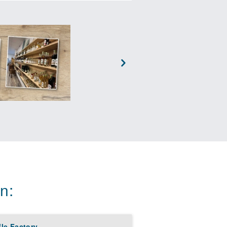
sowie Catering-Angebote für
en System, das seit 2020
ischen Produkten, die direkt von
schaft, sondern bieten auch
Next
m bedient das Konzept die
e und familiäre Atmosphäre, in
e hebt deinen Hofladen von
 Region und Standort kannst du
n:
 verwirklichen. Starte jetzt
.
le Factory