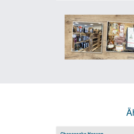
Hofladen und Café mit hausgemach
Privat- und Firmenkunden. In ein
erfolgreich etabliert ist sowie vo
Das Konzept überzeugt durch eine 
regionalen Erzeuger*innen stammen
deinen Kund*innen ein unvergleich
Die vielseitigen Umsatzquellen sor
steigende Nachfrage nach nachhal
Ein weiteres Highlight ist das pe
der Kund*innen den direkten Kont
anonymen Supermärkten ab und be
Nicht zuletzt bietet dir HOFLADEN
das Angebot individuell an die Be
Ä
Nutze die Chance, dein eigenes 
deine Karriere und werde Teil eine
Cheesecake Heaven