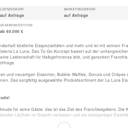
LIZENZGEBÜHR
MARKETINGGEBÜHR
auf Anfrage
auf Anfrage
GESAMTINVESTITION
ab 60.000 €
ndschaft köstliche Eisspezialitäten und mehr und ist mit seinem Fr
elateria La Luna. Das To-Go-Konzept basiert auf der umfangreiche
eine Leidenschaft für Halbgefrorenes lebt, und garantiert Franchi
achfrage.
len und neuartigen Eissorten, Bubble-Waffles, Donuts und Crêpes 
ren. Das sorgfältig ausgewählte Produktsortiment der La Luna Ei
eude!
sfreude für seine Gäste: das ist das Ziel des Franchisegebers. Die
lenden Lächeln im Gesicht verlassen und ein einzigartiges Eiserl
Zwischenstopp bei einem Stadtbummel.