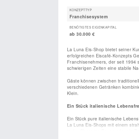
KONZEPTTYP
Franchisesystem
BENÖTIGTES EIGENKAPITAL
ab 30.000 €
La Luna Eis-Shop bietet seiner Ku
erfolgreichen Eiscafé-Konzepts G
Franchisenehmers, der seit 1994 s
schwierigen Zeiten eine stabile N
Gäste können zwischen traditionel
verschiedenen Getränken kombinie
Klein.
Ein Stück italienische Lebensfr
Ein Stück pure italienische Leben
La Luna Eis-Shops mit einem strah
in der Shopping-Pause oder als 