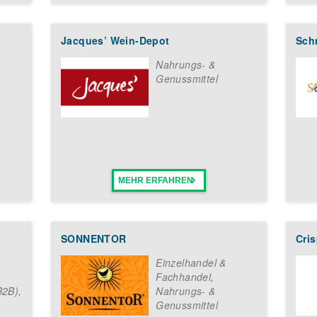
denschaft für leckere Eiskreationen, kundenorientiertes Handeln,
idealen Voraussetzungen für eine erfolgreiche Franchisepartnerscha
Jacques’ Wein-Depot
Sch
rn!
Nahrungs- &
Genussmittel
astronomieprofi, das Franchise sucht Partner*innen, die Teil der 
ben. Liebst du Eis und kannst dir vorstellen mithilfe dieses erfolg
Region anzubieten?
che Kontaktformular auf dieser Seite aus und erhalte dein kostenlo
ail.
MEHR ERFAHREN
SONNENTOR
Cri
Einzelhandel &
Fachhandel
,
B2B)
,
Nahrungs- &
Genussmittel