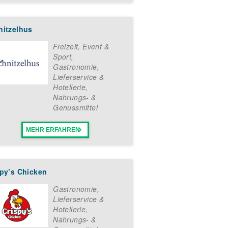
 Kompromissbereitschaft und
ft mit La Luna Eis-Shop.
nitzelhus
Freizeit, Event &
Sport
,
Erfolgsstory werden möchten und
Gastronomie,
reichen Franchise leckeres Eis in
Lieferservice &
Hotellerie
,
Nahrungs- &
ses Informationspaket mit weiteren
Genussmittel
MEHR ERFAHREN
spy’s Chicken
Gastronomie,
Lieferservice &
Hotellerie
,
Nahrungs- &