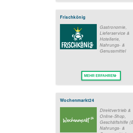
Gastronomie oder im Catering. Lei
Konfliktfähigkeit gehören zu den 
Frischkönig
Jetzt Informationspaket anforde
Gastronomie,
Lieferservice &
Egal, ob Quereinsteiger*in oder G
Hotellerie
,
Lust auf einen eigenen Eis-Shop ha
Nahrungs- &
allerhöchster Qualität in deiner 
Genussmittel
Dann fülle einfach das unverbindli
Details schnell und einfach per E-M
MEHR ERFAHREN
Wochenmarkt24
Direktvertrieb &
Online-Shop
,
Geschäftshilfe (
Nahrungs- &