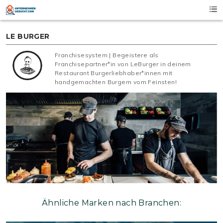
Skip
to
content
LE BURGER
Franchisesystem | Begeistere als
Franchisepartner*in von LeBurger in deinem
Restaurant Burgerliebhaber*innen mit
handgemachten Burgern vom Feinsten!
Ähnliche Marken nach Branchen: