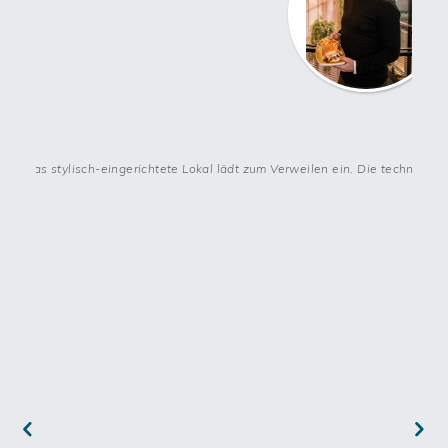
großzügigen Restaurantbereich. In deinem LeBurger
Restaurants können die Gäste zwischen self und serviced
selbst wählen. Und wenn es mal kein Burger sein soll finden sie
bei dir auch knackig frische Salate und unwiderstehlich leckere
Bowls.
Werde Franchisepartner*in von LeBurger
Um mit ihrem erfolgreichen Konzept weiter zu wachsen, sucht
egt. Das stylisch-eingerichtete Lokal lädt zum Verweilen ein. Die technisch
die LeBurger Franchisepartner*innen, die in ihrem eigenen
Restaurant die Burgerliebhaber*innen in ihrer Region mit
einzigartigen Burgerkreationen verwöhnen wollen und dabei
von der Erfahrung und den Einkaufsvorteilen eines etablierten
Familienunternehmens profitieren möchten. Du solltest eine
kaufmännisch denkende, zielstrebige Persönlichkeit mit
Unternehmergeist sein, die keine Angst davor hat sich selbst
die Hände zu verbrennen.
Wenn du darüber hinaus noch viel Engagement und
Einsatzbereitschaft mitbringst, qualitätsbewusst und
serviceorientiert bist, besitzt du schon mal die wichtigsten
Eigenschaften, um als Franchisenehmer*in von LeBurger
erfolgreich zu sein. Das Unternehmen aus Österreich sucht
verantwortungsvolle und professionelle Partner*innen, die